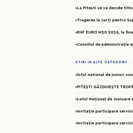
La Pitești se va decide titl
Tragerea la sorți pentru Su
EHF EURO M20 2026, la fina
Consiliul de Administrație 
STIRI IN ALTE CATEGORII
lotul national de juniori c
PITEȘTI GĂZDUIEȘTE TROFE
Lotul Național de Junioare se
Invitație participare servi
Invitație participare servic