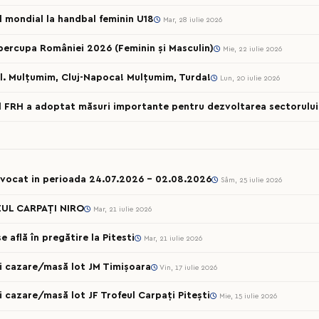
ul mondial la handbal feminin U18
Mar, 28 iulie 2026
percupa României 2026 (Feminin și Masculin)
Mie, 22 iulie 2026
l. Mulțumim, Cluj-Napoca! Mulțumim, Turda!
Lun, 20 iulie 2026
al FRH a adoptat măsuri importante pentru dezvoltarea sectorului 
onvocat in perioada 24.07.2026 – 02.08.2026
Sâm, 25 iulie 2026
UL CARPAȚI NIRO
Mar, 21 iulie 2026
 află în pregătire la Pitesti
Mar, 21 iulie 2026
cii cazare/masă lot JM Timișoara
Vin, 17 iulie 2026
ii cazare/masă lot JF Trofeul Carpați Pitești
Mie, 15 iulie 2026