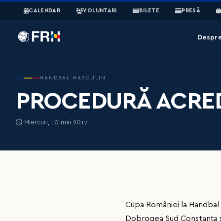
CALENDAR
VOLUNTARI
BILETE
PRESĂ
Despr
HANDBAL MASCULIN
PROCEDURĂ ACRED
Miercuri, 10 mai 2017
Cupa României la Handbal 
Dobrogea Sud Constanța și 