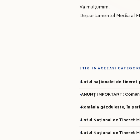
Vă mulțumim,
Departamentul Media al 
STIRI IN ACEEASI CATEGOR
Lotul naționalei de tinere
ANUNȚ IMPORTANT: Comunicar
România găzduiește, în per
Lotul Național de Tineret 
Lotul Național de Tineret 