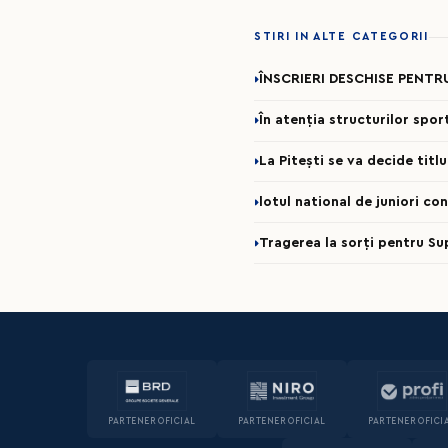
STIRI IN ALTE CATEGORII
ÎNSCRIERI DESCHISE PENTR
În atenția structurilor spo
La Pitești se va decide titl
lotul national de juniori c
Tragerea la sorți pentru Su
PARTENER OFICIAL
PARTENER OFICIAL
PARTENER OFICI