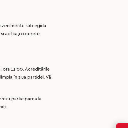
e evenimente sub egida
 și aplicați o cerere
 ora 11.00. Acreditările
limpia în ziua partidei. Vă
entru participarea la
ții.