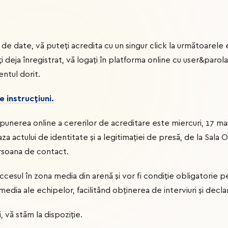
 de date, vă puteți acredita cu un singur click la următoarel
i deja înregistrat, vă logați în platforma online cu user&parola
ntul dorit.
e instrucțiuni.
unerea online a cererilor de acreditare este miercuri, 17 mai,
za actului de identitate și a legitimației de presă, de la Sala O
rsoana de contact.
cesul în zona media din arenă și vor fi condiție obligatorie p
-media ale echipelor, facilitând obținerea de interviuri și declara
, vă stăm la dispoziție.