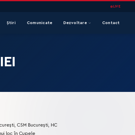
LIVE
Știri
Comunicate
Dezvoltare
Contact
EI
curești, CSM București, HC
ui loc în Cupele