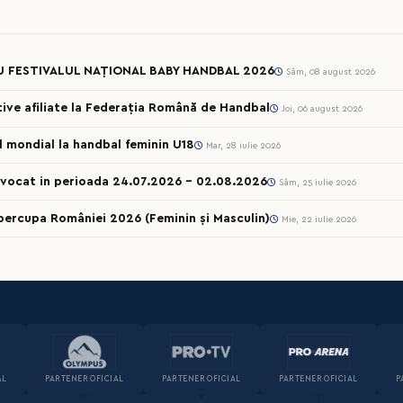
U FESTIVALUL NAȚIONAL BABY HANDBAL 2026
Sâm, 08 august 2026
rtive afiliate la Federația Română de Handbal
Joi, 06 august 2026
ul mondial la handbal feminin U18
Mar, 28 iulie 2026
onvocat in perioada 24.07.2026 – 02.08.2026
Sâm, 25 iulie 2026
percupa României 2026 (Feminin și Masculin)
Mie, 22 iulie 2026
AL
PARTENER OFICIAL
PARTENER OFICIAL
PARTENER OFICIAL
P