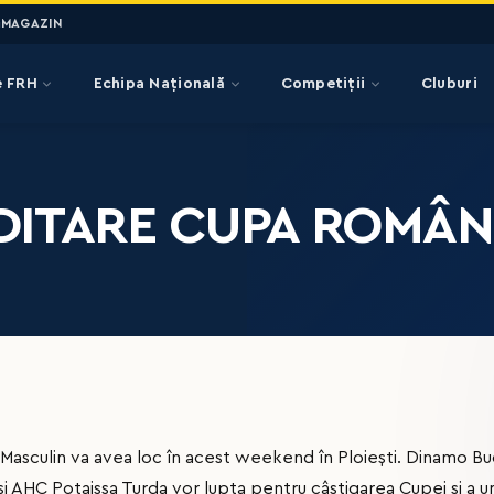
MAGAZIN
e FRH
Echipa Națională
Competiții
Cluburi
ITARE CUPA ROMÂNI
Masculin va avea loc în acest weekend în Ploiești. Dinamo Bu
AHC Potaissa Turda vor lupta pentru câștigarea Cupei și a un