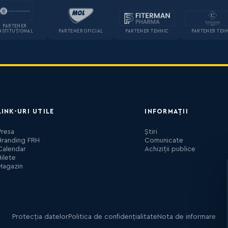
PARTENER
NSTITUȚIONAL
PARTENER OFICIAL
PARTENER TEHNIC
PARTENER TEH
LINK-URI UTILE
INFORMAȚII
Presa
Știri
Branding FRH
Comunicate
Calendar
Achiziții publice
Bilete
Magazin
Protecția datelor
Politica de confidențialitate
Nota de informare