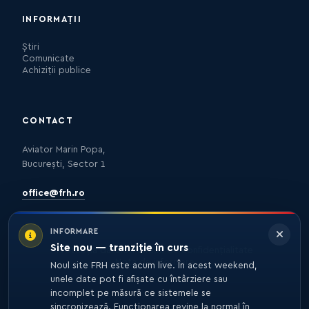
INFORMAȚII
Știri
Comunicate
Achiziții publice
CONTACT
Aviator Marin Popa,
București, Sector 1
office@frh.ro
INFORMARE
Site nou — tranziție în curs
Protecția datelor
Politica de confidențialitate
Nota de informare
Noul site FRH este acum live. În acest weekend,
unele date pot fi afișate cu întârziere sau
incomplet pe măsură ce sistemele se
sincronizează. Funcționarea revine la normal în