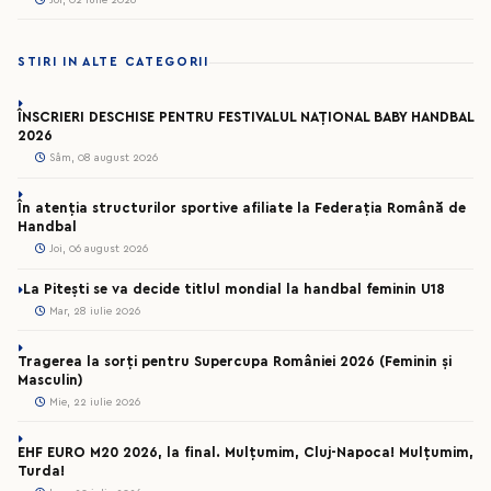
STIRI IN ALTE CATEGORII
ÎNSCRIERI DESCHISE PENTRU FESTIVALUL NAȚIONAL BABY HANDBAL
2026
Sâm, 08 august 2026
În atenția structurilor sportive afiliate la Federația Română de
Handbal
Joi, 06 august 2026
La Pitești se va decide titlul mondial la handbal feminin U18
Mar, 28 iulie 2026
Tragerea la sorți pentru Supercupa României 2026 (Feminin și
Masculin)
Mie, 22 iulie 2026
EHF EURO M20 2026, la final. Mulțumim, Cluj-Napoca! Mulțumim,
Turda!