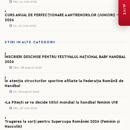
Mar, 14 iulie 2026
LIVE
CURS ANUAL DE PERFECȚIONARE A ANTRENORILOR (JUNIORI) -
2026
Joi, 02 iulie 2026
STIRI IN ALTE CATEGORII
ÎNSCRIERI DESCHISE PENTRU FESTIVALUL NAȚIONAL BABY HANDBAL
2026
Sâm, 08 august 2026
În atenția structurilor sportive afiliate la Federația Română de
Handbal
Joi, 06 august 2026
La Pitești se va decide titlul mondial la handbal feminin U18
Mar, 28 iulie 2026
Tragerea la sorți pentru Supercupa României 2026 (Feminin și
Masculin)