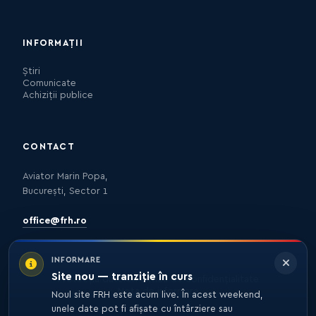
INFORMAȚII
Știri
Comunicate
Achiziții publice
CONTACT
Aviator Marin Popa,
București, Sector 1
office@frh.ro
INFORMARE
Site nou — tranziție în curs
Protecția datelor
Politica de confidențialitate
Nota de informare
Noul site FRH este acum live. În acest weekend,
unele date pot fi afișate cu întârziere sau