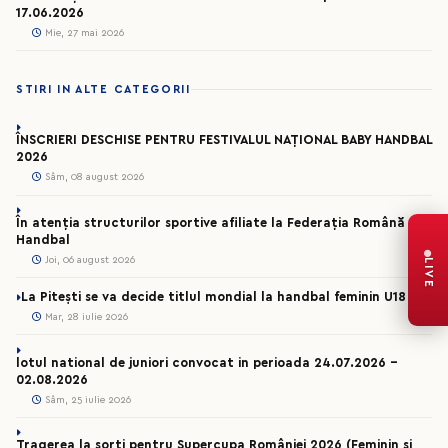
17.06.2026
Mie, 27 mai 2026
STIRI IN ALTE CATEGORII
ÎNSCRIERI DESCHISE PENTRU FESTIVALUL NAȚIONAL BABY HANDBAL
2026
Sâm, 08 august 2026
În atenția structurilor sportive afiliate la Federația Română de
Handbal
Joi, 06 august 2026
LIVE
La Pitești se va decide titlul mondial la handbal feminin U18
Mar, 28 iulie 2026
lotul national de juniori convocat in perioada 24.07.2026 –
02.08.2026
Sâm, 25 iulie 2026
Tragerea la sorți pentru Supercupa României 2026 (Feminin și