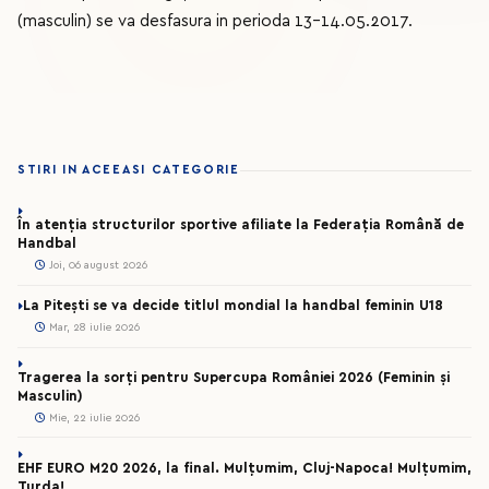
(masculin) se va desfasura in perioda 13-14.05.2017.
STIRI IN ACEEASI CATEGORIE
În atenția structurilor sportive afiliate la Federația Română de
Handbal
Joi, 06 august 2026
La Pitești se va decide titlul mondial la handbal feminin U18
Mar, 28 iulie 2026
Tragerea la sorți pentru Supercupa României 2026 (Feminin și
Masculin)
Mie, 22 iulie 2026
EHF EURO M20 2026, la final. Mulțumim, Cluj-Napoca! Mulțumim,
Turda!