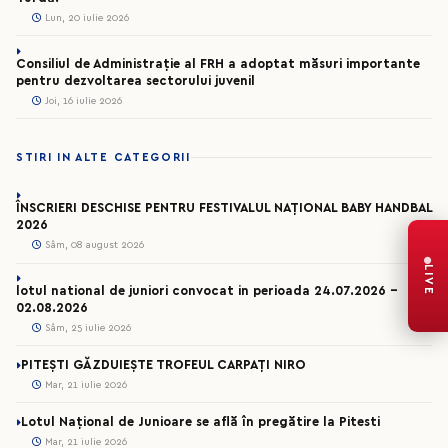
Lun, 20 iulie 2026
Consiliul de Administrație al FRH a adoptat măsuri importante
pentru dezvoltarea sectorului juvenil
Joi, 16 iulie 2026
STIRI IN ALTE CATEGORII
ÎNSCRIERI DESCHISE PENTRU FESTIVALUL NAȚIONAL BABY HANDBAL
2026
Sâm, 08 august 2026
LIVE
lotul national de juniori convocat in perioada 24.07.2026 –
02.08.2026
Sâm, 25 iulie 2026
PITEȘTI GĂZDUIEȘTE TROFEUL CARPAȚI NIRO
Mar, 21 iulie 2026
Lotul Național de Junioare se află în pregătire la Pitesti
Mar, 21 iulie 2026