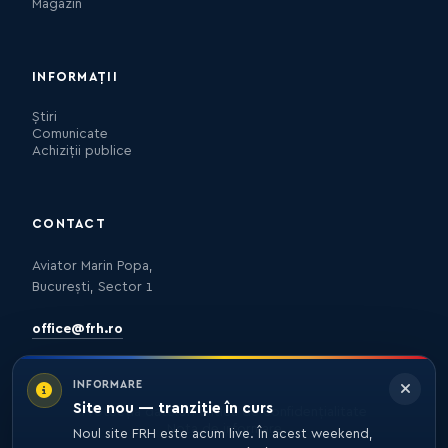
Magazin
INFORMAȚII
Știri
Comunicate
Achiziții publice
CONTACT
Aviator Marin Popa,
București, Sector 1
office@frh.ro
INFORMARE
Site nou — tranziție în curs
Protecția datelor
Politica de confidențialitate
Nota de informare
Noul site FRH este acum live. În acest weekend,