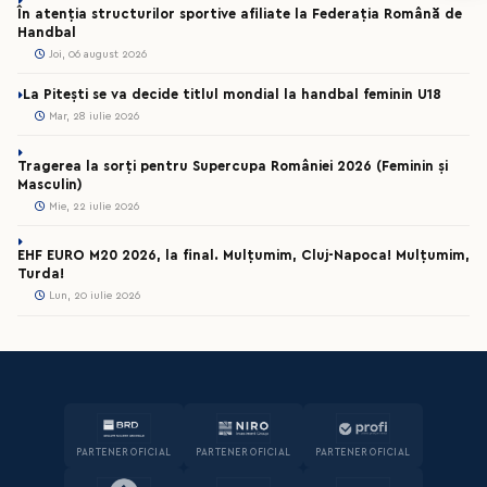
În atenția structurilor sportive afiliate la Federația Română de
Handbal
Joi, 06 august 2026
La Pitești se va decide titlul mondial la handbal feminin U18
Mar, 28 iulie 2026
Tragerea la sorți pentru Supercupa României 2026 (Feminin și
Masculin)
Mie, 22 iulie 2026
EHF EURO M20 2026, la final. Mulțumim, Cluj-Napoca! Mulțumim,
Turda!
Lun, 20 iulie 2026
PARTENER OFICIAL
PARTENER OFICIAL
PARTENER OFICIAL