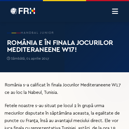
HANDBAL JUNIOR
ROMÂNIA E ÎN FINALA JOCURILOR
MEDITERANEENE W17!
Sâmbătă, 01 aprilie 2017
România s-a calificat în finala Jocurilor Mediteraneene W17
ce au loc la Nabeul, Tunisia.
Fetele noastre s-au situat pe locul 2 în grupă urma
meciurilor disputate în săptâmâna aceasta, la egalitate de
puncte cu Franța, însă au avantajul meciului direct. Ele vor
juca finala cu reprezentativa Tunisiei, astăzi, de la ora 19