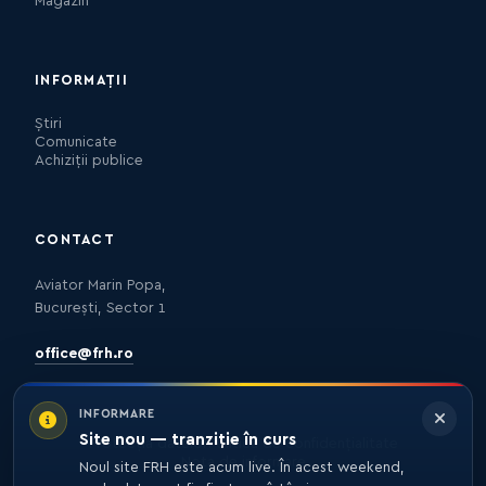
Magazin
INFORMAȚII
Știri
Comunicate
Achiziții publice
CONTACT
Aviator Marin Popa,
București, Sector 1
office@frh.ro
INFORMARE
Site nou — tranziție în curs
Protecția datelor
Politica de confidențialitate
Nota de informare
Noul site FRH este acum live. În acest weekend,