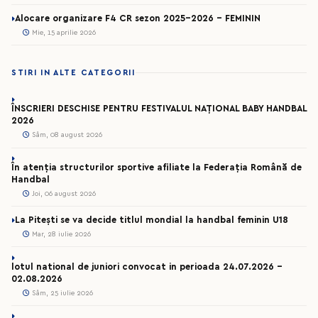
Alocare organizare F4 CR sezon 2025-2026 - FEMININ
Mie, 15 aprilie 2026
STIRI IN ALTE CATEGORII
ÎNSCRIERI DESCHISE PENTRU FESTIVALUL NAȚIONAL BABY HANDBAL
2026
Sâm, 08 august 2026
În atenția structurilor sportive afiliate la Federația Română de
Handbal
Joi, 06 august 2026
La Pitești se va decide titlul mondial la handbal feminin U18
Mar, 28 iulie 2026
lotul national de juniori convocat in perioada 24.07.2026 –
02.08.2026
Sâm, 25 iulie 2026