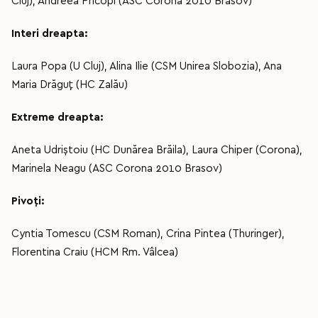
Cluj), Andreea Pricopi (ASC Corona 2010 Brasov)
Interi dreapta:
Laura Popa (U Cluj), Alina Ilie (CSM Unirea Slobozia), Ana
Maria Drăguț (HC Zalău)
Extreme dreapta:
Aneta Udriştoiu (HC Dunărea Brăila), Laura Chiper (Corona),
Marinela Neagu (ASC Corona 2010 Brasov)
Pivoţi:
Cyntia Tomescu (CSM Roman), Crina Pintea (Thuringer),
Florentina Craiu (HCM Rm. Vâlcea)