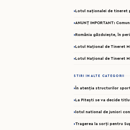
Lotul naționalei de tinere
ANUNȚ IMPORTANT: Comunicar
România găzduiește, în per
Lotul Național de Tineret 
Lotul Național de Tineret 
STIRI IN ALTE CATEGORII
În atenția structurilor spo
La Pitești se va decide titl
lotul national de juniori c
Tragerea la sorți pentru Su