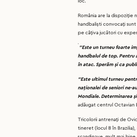
loc.
România are la dispoziţie n
handbalişti convocaţi sunt
pe câțiva jucători cu experi
"Este un turneu foarte imp
handbalul de top. Pentru a
în atac. Sperăm și ca publi
"Este ultimul turneu pentr
naționalei de seniori ne-a
Mondiale. Determinarea și
adăugat centrul Octavian 
Tricolorii antrenați de Ovi
tineret (locul 8 în Brazili
scandinave, mult mai bine