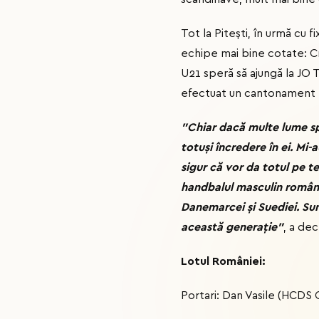
Tot la Pitești, în urmă cu f
echipe mai bine cotate: Croa
U21 speră să ajungă la JO T
efectuat un cantonament l
"Chiar dacă multe lume sp
totuși încredere în ei. Mi-
sigur că vor da totul pe te
handbalul masculin românes
Danemarcei și Suediei. Sun
această generație"
, a dec
Lotul României:
Portari: Dan Vasile (HCDS