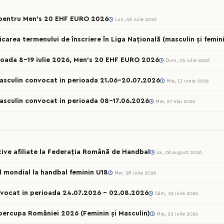
t pentru Men’s 20 EHF EURO 2026
Lun, 06 iulie 2026
ea termenului de înscriere în Liga Națională (masculin și femini
ioada 8-19 iulie 2026, Men’s 20 EHF EURO 2026
Dum, 05 iulie 2026
Masculin convocat in perioada 21.06-20.07.2026
Mie, 17 iunie 2026
Masculin convocat in perioada 08-17.06.2026
Mie, 27 mai 2026
rtive afiliate la Federația Română de Handbal
Joi, 06 august 2026
ul mondial la handbal feminin U18
Mar, 28 iulie 2026
onvocat in perioada 24.07.2026 – 02.08.2026
Sâm, 25 iulie 2026
percupa României 2026 (Feminin și Masculin)
Mie, 22 iulie 2026