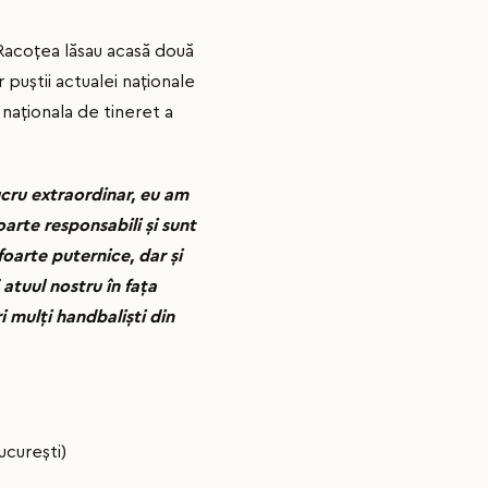
și Racoțea lăsau acasă două
r puștii actualei naționale
 naționala de tineret a
cru extraordinar, eu am
oarte responsabili și sunt
foarte puternice, dar și
atuul nostru în fața
 mulți handbaliști din
ucureşti)