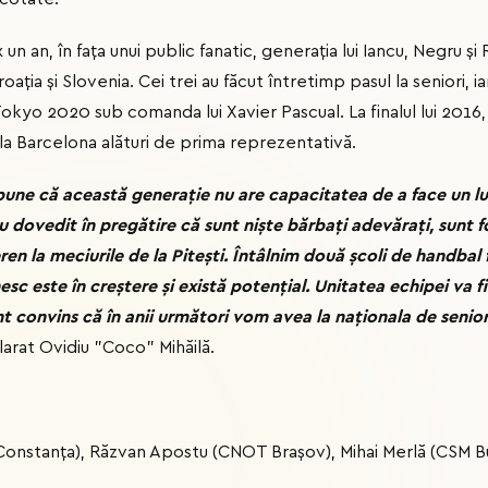
ix un an, în fața unui public fanatic, generația lui Iancu, Negru 
ția și Slovenia. Cei trei au făcut întretimp pasul la seniori, ia
okyo 2020 sub comanda lui Xavier Pascual. La finalul lui 2016,
a Barcelona alături de prima reprezentativă.
une că această generație nu are capacitatea de a face un lu
au dovedit în pregătire că sunt niște bărbați adevărați, sunt f
ren la meciurile de la Pitești. Întâlnim două școli de handbal 
c este în creștere și există potențial. Unitatea echipei va fi 
t convins că în anii următori vom avea la naționala de seniori
larat Ovidiu "Coco" Mihăilă.
 Constanţa), Răzvan Apostu (CNOT Braşov), Mihai Merlă (CSM B