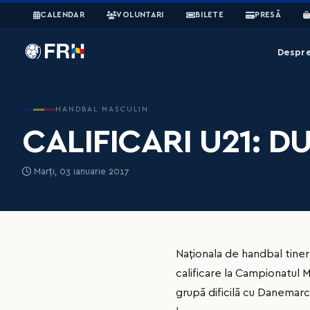
CALENDAR
VOLUNTARI
BILETE
PRESĂ
Despr
HANDBAL MASCULIN
CALIFICARI U21: D
Marți, 03 ianuarie 2017
Naţionala de handbal tiner
calificare la Campionatul Mo
grupă dificilă cu Danemarca 