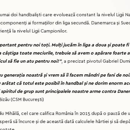
umai doi handbalişti care evoluează constant la nivelul Ligii Na
 componenţi ai formaţiilor din liga secundă. Danemarca și Sue
ență la nivelul Ligii Campionilor.
ortant pentru noi toți. Mulți jucăm în liga a doua și poate fi
 câștiga toate meciurile, trebuie să avem o apărare foarte a
cul să fie un atu pentru noi!"
, a precizat pivotul Gabriel Dumit
u generația noastră și vrem să îi facem mândri pe fani de noi. 
u arătat că totul este posibil în handbal și ne dorim enorm ace
 spiritul de grup sunt principalele noastre arme contra Dane
Bizău (CSM București)
diu Mihăilă, cel care califica România în 2015 după o pauză de
a), speră să încurce și de această dată calculele hârtiei și să 
 cotate.