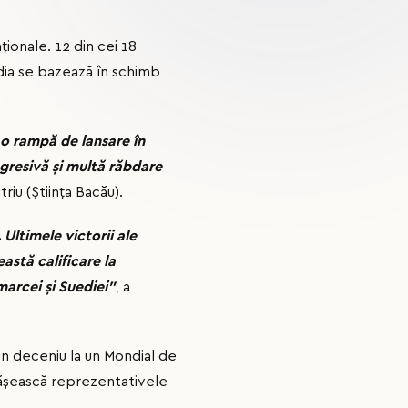
ţionale. 12 din cei 18
dia se bazează în schimb
 o rampă de lansare în
gresivă și multă răbdare
riu (Știința Bacău).
Ultimele victorii ale
astă calificare la
marcei și Suediei"
, a
 un deceniu la un Mondial de
depășească reprezentativele