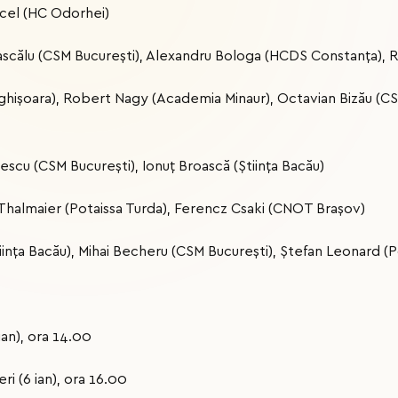
cel (HC Odorhei)
ascălu (CSM Bucureşti), Alexandru Bologa (HCDS Constanţa), R
Sighişoara), Robert Nagy (Academia Minaur), Octavian Bizău (C
scu (CSM Bucureşti), Ionuţ Broască (Ştiinţa Bacău)
halmaier (Potaissa Turda), Ferencz Csaki (CNOT Braşov)
tiinţa Bacău), Mihai Becheru (CSM Bucureşti), Ştefan Leonard (Po
 ian), ora 14.00
i (6 ian), ora 16.00