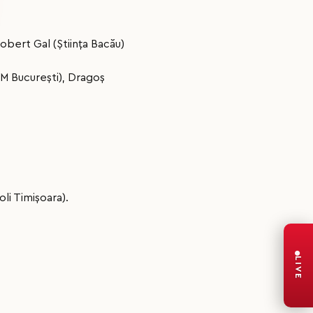
obert Gal (Ştiinţa Bacău)
SM Bucureşti), Dragoş
li Timişoara).
LIVE