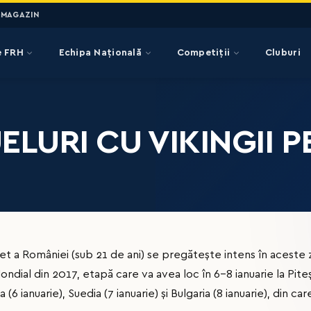
MAGAZIN
e FRH
Echipa Națională
Competiții
Cluburi
UELURI CU VIKINGII
et a României (sub 21 de ani) se pregăteşte intens în aceste 
ndial din 2017, etapă care va avea loc în 6-8 ianuarie la Piteşti
(6 ianuarie), Suedia (7 ianuarie) şi Bulgaria (8 ianuarie), din car