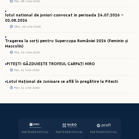
Mar, 28 iulie 2026
lotul national de juniori convocat in perioada 24.07.2026 –
02.08.2026
Sâm, 25 iulie 2026
Tragerea la sorți pentru Supercupa României 2026 (Feminin și
Masculin)
Mie, 22 iulie 2026
PITEȘTI GĂZDUIEȘTE TROFEUL CARPAȚI NIRO
Mar, 21 iulie 2026
Lotul Național de Junioare se află în pregătire la Pitesti
Mar, 21 iulie 2026
PARTENER OFICIAL
PARTENER OFICIAL
PARTENER OFICIAL