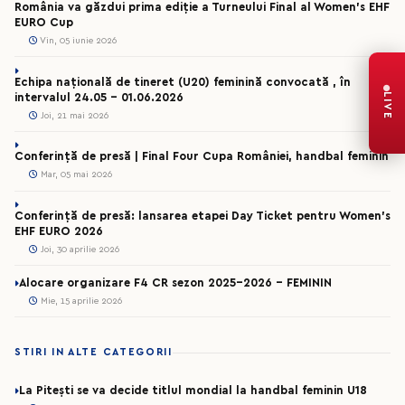
România va găzdui prima ediție a Turneului Final al Women’s EHF
EURO Cup
Vin, 05 iunie 2026
Echipa națională de tineret (U20) feminină convocată , în
LIVE
intervalul 24.05 – 01.06.2026
Joi, 21 mai 2026
Conferință de presă | Final Four Cupa României, handbal feminin
Mar, 05 mai 2026
Conferință de presă: lansarea etapei Day Ticket pentru Women’s
EHF EURO 2026
Joi, 30 aprilie 2026
Alocare organizare F4 CR sezon 2025-2026 - FEMININ
Mie, 15 aprilie 2026
STIRI IN ALTE CATEGORII
La Pitești se va decide titlul mondial la handbal feminin U18