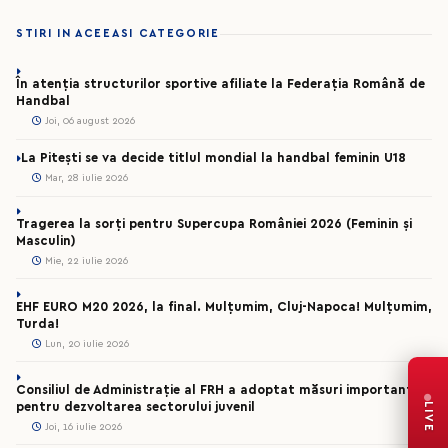
STIRI IN ACEEASI CATEGORIE
În atenția structurilor sportive afiliate la Federația Română de
Handbal
Joi, 06 august 2026
La Pitești se va decide titlul mondial la handbal feminin U18
Mar, 28 iulie 2026
Tragerea la sorți pentru Supercupa României 2026 (Feminin și
Masculin)
Mie, 22 iulie 2026
EHF EURO M20 2026, la final. Mulțumim, Cluj-Napoca! Mulțumim,
Turda!
Lun, 20 iulie 2026
Consiliul de Administrație al FRH a adoptat măsuri importante
pentru dezvoltarea sectorului juvenil
LIVE
Joi, 16 iulie 2026