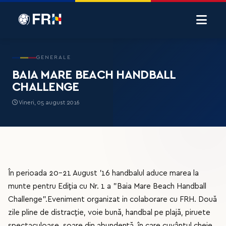
GENERALE
BAIA MARE BEACH HANDBALL
CHALLENGE
Vineri, 05 august 2016
În perioada 20-21 August '16 handbalul aduce marea la
munte pentru Ediția cu Nr. 1 a "Baia Mare Beach Handball
Challenge".Eveniment organizat in colaborare cu FRH. Două
zile pline de distracție, voie bună, handbal pe plajă, piruete
spectaculoase, soare din abundență, în care cuvântul cheie