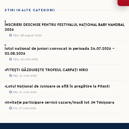
STIRI IN ALTE CATEGORII
ÎNSCRIERI DESCHISE PENTRU FESTIVALUL NAȚIONAL BABY HANDBAL
2026
Sâm, 08 august 2026
lotul national de juniori convocat in perioada 24.07.2026 –
02.08.2026
Sâm, 25 iulie 2026
PITEȘTI GĂZDUIEȘTE TROFEUL CARPAȚI NIRO
Mar, 21 iulie 2026
Lotul Național de Junioare se află în pregătire la Pitesti
Mar, 21 iulie 2026
Invitație participare servicii cazare/masă lot JM Timișoara
Vin, 17 iulie 2026