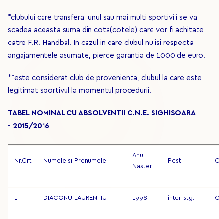
*clubului care transfera unul sau mai multi sportivi i se va
scadea aceasta suma din cota(cotele) care vor fi achitate
catre F.R. Handbal. In cazul in care clubul nu isi respecta
angajamentele asumate, pierde garantia de 1000 de euro.
**este considerat club de provenienta, clubul la care este
legitimat sportivul la momentul procedurii.
TABEL NOMINAL CU ABSOLVENTII C.N.E. SIGHISOARA
- 2015/2016
Anul
Nr.Crt
Numele si Prenumele
Post
C
Nasterii
1.
DIACONU LAURENTIU
1998
inter stg.
C