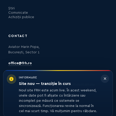
Știri
Comunicate
Achiziții publice
CONTACT
Aviator Marin Popa,
București, Sector 1
office@frh.ro
INFORMARE
Site nou — tranziție în curs
Protecția datelor
Politica de confidențialitate
Nota de informare
Noul site FRH este acum live. În acest weekend,
unele date pot fi afișate cu întârziere sau
incomplet pe măsură ce sistemele se
sincronizează. Funcționarea revine la normal în
© 2026 FRH. TOATE DREPTURILE REZERVATE.
DEZVOLTARE
27MEDIA
cel mai scurt timp. Vă mulțumim pentru răbdare.