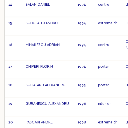
14
BALAN DANIEL
1994
centru
L
15
BUDUI ALEXANDRU
1994
extrema dr
C
C
16
MIHAILESCU ADRIAN
1994
centru
B
17
CHIPERI FLORIN
1994
portar
C
18
BUCATARU ALEXANDRU
1995
portar
L
19
GURANESCU ALEXANDRU
1996
inter dr
C
20
PASCARI ANDREI
1998
extrema dr
L