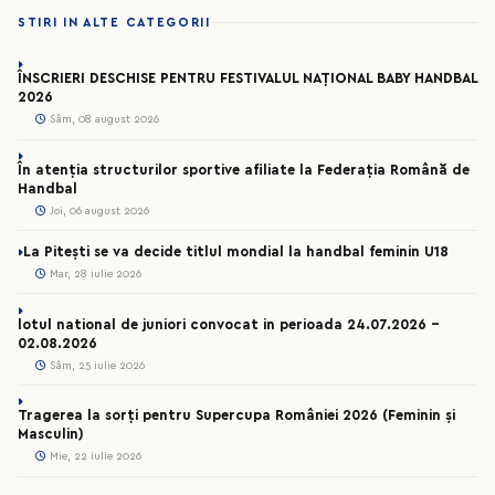
STIRI IN ALTE CATEGORII
ÎNSCRIERI DESCHISE PENTRU FESTIVALUL NAȚIONAL BABY HANDBAL
2026
Sâm, 08 august 2026
În atenția structurilor sportive afiliate la Federația Română de
Handbal
Joi, 06 august 2026
La Pitești se va decide titlul mondial la handbal feminin U18
Mar, 28 iulie 2026
lotul national de juniori convocat in perioada 24.07.2026 –
02.08.2026
Sâm, 25 iulie 2026
Tragerea la sorți pentru Supercupa României 2026 (Feminin și
Masculin)
Mie, 22 iulie 2026