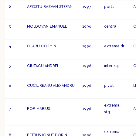
2
APOSTU RAZVAN STEFAN
1997
portar
A
3
MOLDOVAN EMANUEL
1996
centru
C
4
OLARU COSMIN
1996
extrema dr
C
5
CIUTACU ANDREI
1996
inter stg
C
6
CUCIUREANU ALEXANDRU
1996
pivot
L
extrema
7
POP MARIUS
1996
A
stg
extrema
8
PETRUS IONUT DORIN
1996
C