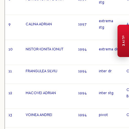
stg
extrema
9
CALINA ADRIAN
1997
A
stg
LIVE
C
10
NISTOR-IONITA IONUT
1994
extrema dr
B
11
FRANGULEA SILVIU
1994
inter dr
C
C
12
MACOVEI ADRIAN
1994
inter stg
B
13
VOINEA ANDREI
1994
pivot
C