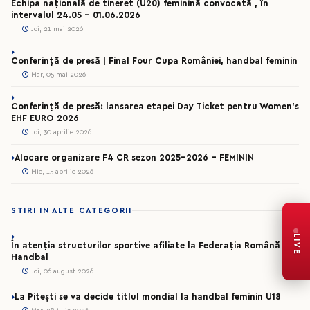
Echipa națională de tineret (U20) feminină convocată , în
intervalul 24.05 – 01.06.2026
Joi, 21 mai 2026
Conferință de presă | Final Four Cupa României, handbal feminin
Mar, 05 mai 2026
Conferință de presă: lansarea etapei Day Ticket pentru Women’s
EHF EURO 2026
Joi, 30 aprilie 2026
Alocare organizare F4 CR sezon 2025-2026 - FEMININ
Mie, 15 aprilie 2026
STIRI IN ALTE CATEGORII
LIVE
În atenția structurilor sportive afiliate la Federația Română de
Handbal
Joi, 06 august 2026
La Pitești se va decide titlul mondial la handbal feminin U18