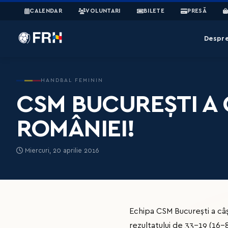
CALENDAR
VOLUNTARI
BILETE
PRESĂ
Despr
HANDBAL FEMININ
CSM BUCUREȘTI A 
ROMÂNIEI!
Miercuri, 20 aprilie 2016
Echipa CSM București a câș
rezultatului de 33-19 (16-8