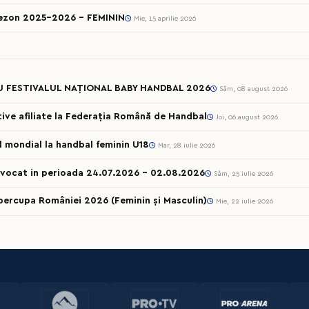
sezon 2025-2026 - FEMININ
Mie, 15 aprilie 2026
U FESTIVALUL NAȚIONAL BABY HANDBAL 2026
Sâm, 08 august 2026
rtive afiliate la Federația Română de Handbal
Joi, 06 august 2026
ul mondial la handbal feminin U18
Mar, 28 iulie 2026
onvocat in perioada 24.07.2026 – 02.08.2026
Sâm, 25 iulie 2026
percupa României 2026 (Feminin și Masculin)
Mie, 22 iulie 2026