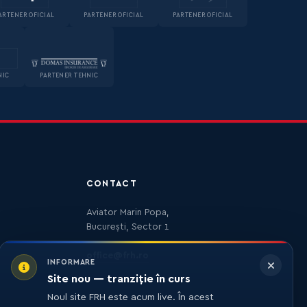
ARTENER OFICIAL
PARTENER OFICIAL
PARTENER OFICIAL
NIC
PARTENER TEHNIC
CONTACT
Aviator Marin Popa,
București, Sector 1
office@frh.ro
INFORMARE
Site nou — tranziție în curs
Noul site FRH este acum live. În acest