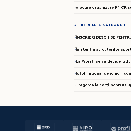
Alocare organizare F4 CR 
STIRI IN ALTE CATEGORII
ÎNSCRIERI DESCHISE PENTR
În atenția structurilor spo
La Pitești se va decide titl
lotul national de juniori c
Tragerea la sorți pentru Su