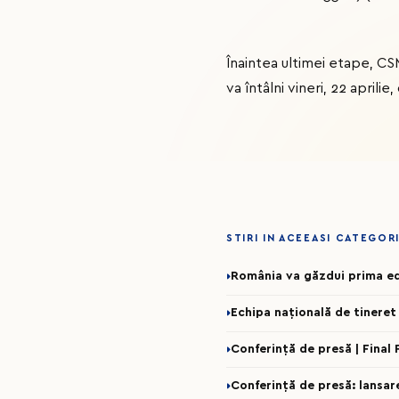
Înaintea ultimei etape, CS
va întâlni vineri, 22 aprili
STIRI IN ACEEASI CATEGOR
România va găzdui prima ed
Echipa națională de tineret
Conferință de presă | Final
Conferință de presă: lansa