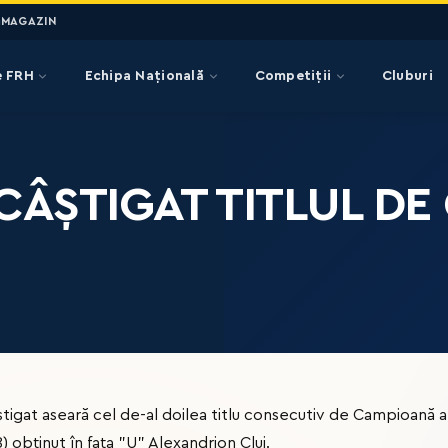
MAGAZIN
e FRH
Echipa Națională
Competiții
Cluburi
CÂȘTIGAT TITLUL DE
tigat aseară cel de-al doilea titlu consecutiv de Campioană a
) obținut în fața ”U” Alexandrion Cluj.