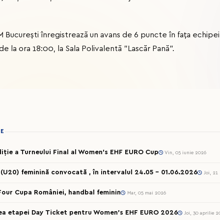
M București înregistrează un avans de 6 puncte în fața echipe
e, de la ora 18:00, la Sala Polivalentă ”Lascăr Pană”.
IE
iție a Turneului Final al Women’s EHF EURO Cup
Vin, 05 iunie 2026
 (U20) feminină convocată , în intervalul 24.05 – 01.06.2026
Joi, 21
 Four Cupa României, handbal feminin
Mar, 05 mai 2026
rea etapei Day Ticket pentru Women’s EHF EURO 2026
Joi, 30 aprilie 