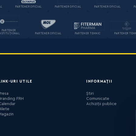
AL
PARTENER OFICIAL
PARTENER OFICIAL
PARTENER OFICIAL
P
PARTENER
NSTITUȚIONAL
PARTENER OFICIAL
PARTENER TEHNIC
PARTENER TEH
LINK-URI UTILE
INFORMAȚII
Presa
Știri
Branding FRH
Comunicate
Calendar
Achiziții publice
Bilete
Magazin