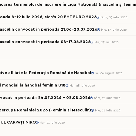
ea termenului de înscriere în Liga Națională (masculin și femini
ioada 8-19 iulie 2026, Men’s 20 EHF EURO 2026
Dum, 05 iulie 2026
Masculin convocat in perioada 21.06-20.07.2026
Mie, 17 iunie 2026
Masculin convocat in perioada 08-17.06.2026
Mie, 27 mai 2026
rtive afiliate la Federația Română de Handbal
Joi, 06 august 2026
ul mondial la handbal feminin U18
Mar, 28 iulie 2026
onvocat in perioada 24.07.2026 – 02.08.2026
Sâm, 25 iulie 2026
percupa României 2026 (Feminin și Masculin)
Mie, 22 iulie 2026
UL CARPAȚI NIRO
Mar, 21 iulie 2026