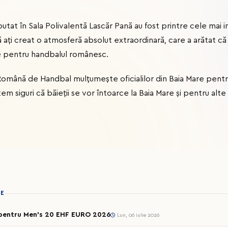
putat în Sala Polivalentă Lascăr Pană au fost printre cele mai
că ați creat o atmosferă absolut extraordinară, care a arătat c
e pentru handbalul românesc.
 Română de Handbal mulțumește oficialilor din Baia Mare pentru
em siguri că băieții se vor întoarce la Baia Mare și pentru alt
IE
t pentru Men’s 20 EHF EURO 2026
Lun, 06 iulie 2026