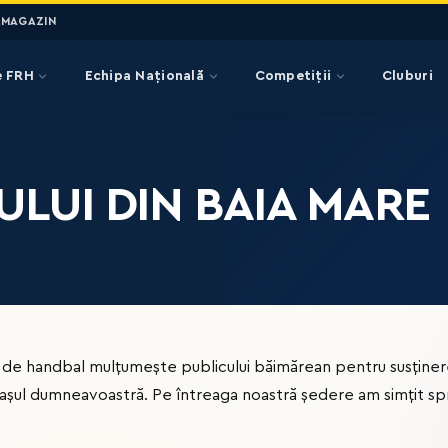
MAGAZIN
e FRH
Echipa Națională
Competiții
Cluburi
ULUI DIN BAIA MARE
ă de handbal mulțumește publicului băimărean pentru susținer
rașul dumneavoastră. Pe întreaga noastră ședere am simțit sprij