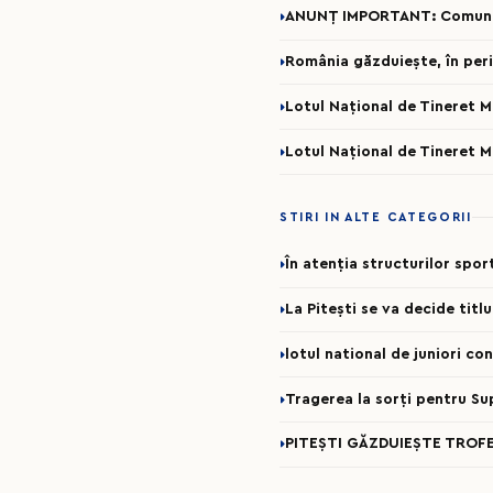
ANUNȚ IMPORTANT: Comunicar
România găzduiește, în per
Lotul Național de Tineret 
Lotul Național de Tineret 
STIRI IN ALTE CATEGORII
În atenția structurilor spo
La Pitești se va decide titl
lotul national de juniori c
Tragerea la sorți pentru Su
PITEȘTI GĂZDUIEȘTE TROFE