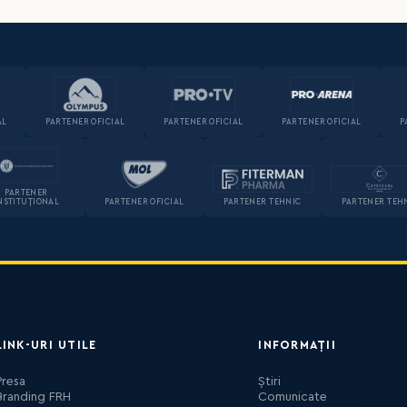
AL
PARTENER OFICIAL
PARTENER OFICIAL
PARTENER OFICIAL
P
PARTENER
NSTITUȚIONAL
PARTENER OFICIAL
PARTENER TEHNIC
PARTENER TEH
LINK-URI UTILE
INFORMAȚII
Presa
Știri
Branding FRH
Comunicate