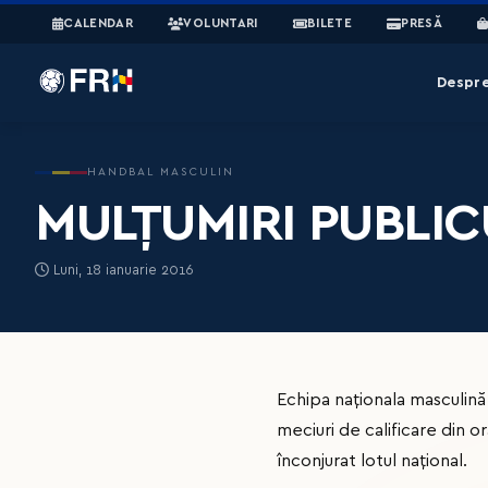
CALENDAR
VOLUNTARI
BILETE
PRESĂ
Despr
HANDBAL MASCULIN
MULȚUMIRI PUBLIC
Luni, 18 ianuarie 2016
Echipa naționala masculin
meciuri de calificare din o
înconjurat lotul național.