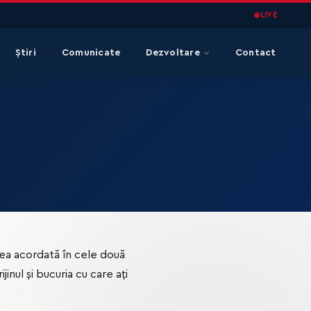
LIVE
Știri
Comunicate
Dezvoltare
Contact
ea acordată în cele două
inul și bucuria cu care ați