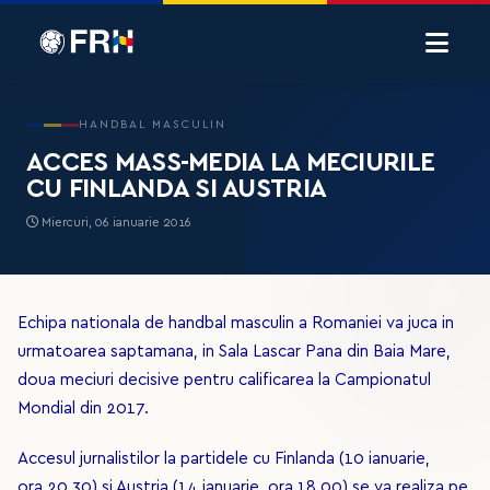
HANDBAL MASCULIN
ACCES MASS-MEDIA LA MECIURILE
CU FINLANDA SI AUSTRIA
Miercuri, 06 ianuarie 2016
Echipa nationala de handbal masculin a Romaniei va juca in
urmatoarea saptamana, in Sala Lascar Pana din Baia Mare,
doua meciuri decisive pentru calificarea la Campionatul
Mondial din 2017.
Accesul jurnalistilor la partidele cu Finlanda (10 ianuarie,
ora 20.30) si Austria (14 ianuarie, ora 18.00) se va realiza pe