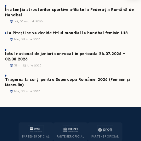
În atenția structurilor sportive afiliate la Federația Română de
Handbal
Joi, 06 august 2026
La Pitești se va decide titlul mondial la handbal feminin U18
Mar, 28 iulie 2026
lotul national de juniori convocat in perioada 24.07.2026 –
02.08.2026
Sâm, 25 iulie 2026
Tragerea la sorți pentru Supercupa României 2026 (Feminin și
Masculin)
Mie, 22 iulie 2026
PARTENER OFICIAL
PARTENER OFICIAL
PARTENER OFICIAL