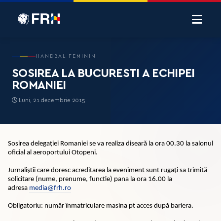
HANDBAL FEMININ
SOSIREA LA BUCURESTI A ECHIPEI
ROMANIEI
Luni, 21 decembrie 2015
Sosirea delegației Romaniei se va realiza diseară la ora 00.30 la salonul
oficial al aeroportului Otopeni.
Jurnaliștii care doresc acreditarea la eveniment sunt rugați sa trimită
solicitare (nume, prenume, functie) pana la ora 16.00 la
adresa
media@frh.ro
Obligatoriu: număr înmatriculare masina pt acces după bariera.