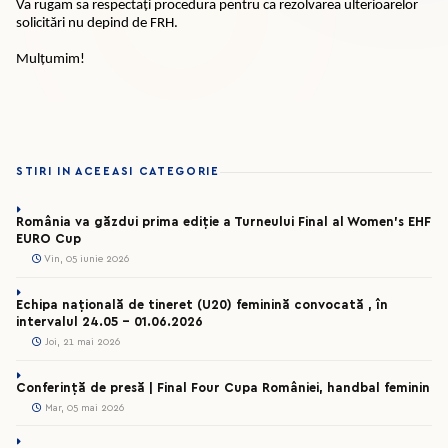
Va rugam sa respectați procedura pentru ca rezolvarea ulterioarelor
solicitări nu depind de FRH.
Mulțumim!
STIRI IN ACEEASI CATEGORIE
România va găzdui prima ediție a Turneului Final al Women’s EHF
EURO Cup
Vin, 05 iunie 2026
Echipa națională de tineret (U20) feminină convocată , în
intervalul 24.05 – 01.06.2026
Joi, 21 mai 2026
Conferință de presă | Final Four Cupa României, handbal feminin
Mar, 05 mai 2026