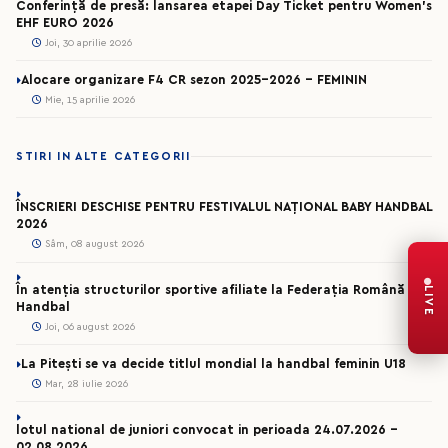
Conferință de presă: lansarea etapei Day Ticket pentru Women’s
EHF EURO 2026
Joi, 30 aprilie 2026
Alocare organizare F4 CR sezon 2025-2026 - FEMININ
Mie, 15 aprilie 2026
STIRI IN ALTE CATEGORII
ÎNSCRIERI DESCHISE PENTRU FESTIVALUL NAȚIONAL BABY HANDBAL
2026
Sâm, 08 august 2026
În atenția structurilor sportive afiliate la Federația Română de
LIVE
Handbal
Joi, 06 august 2026
La Pitești se va decide titlul mondial la handbal feminin U18
Mar, 28 iulie 2026
lotul national de juniori convocat in perioada 24.07.2026 –
02.08.2026