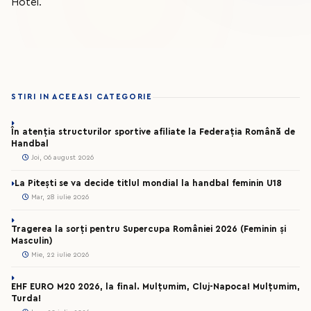
Hotel.
STIRI IN ACEEASI CATEGORIE
În atenția structurilor sportive afiliate la Federația Română de
Handbal
Joi, 06 august 2026
La Pitești se va decide titlul mondial la handbal feminin U18
Mar, 28 iulie 2026
Tragerea la sorți pentru Supercupa României 2026 (Feminin și
Masculin)
Mie, 22 iulie 2026
EHF EURO M20 2026, la final. Mulțumim, Cluj-Napoca! Mulțumim,
Turda!