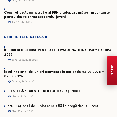
Lun, 20 iulie 2026
Consiliul de Administrație al FRH a adoptat măsuri importante
pentru dezvoltarea sectorului juvenil
Joi, 16 iulie 2026
STIRI IN ALTE CATEGORII
ÎNSCRIERI DESCHISE PENTRU FESTIVALUL NAȚIONAL BABY HANDBAL
2026
Sâm, 08 august 2026
LIVE
lotul national de juniori convocat in perioada 24.07.2026 –
02.08.2026
Sâm, 25 iulie 2026
PITEȘTI GĂZDUIEȘTE TROFEUL CARPAȚI NIRO
Mar, 21 iulie 2026
Lotul Național de Junioare se află în pregătire la Pitesti
Mar, 21 iulie 2026