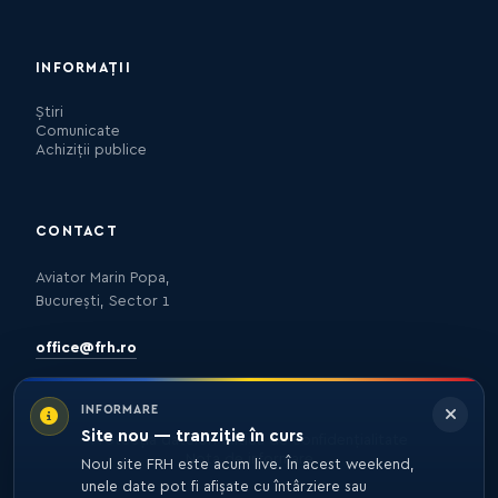
INFORMAȚII
Știri
Comunicate
Achiziții publice
CONTACT
Aviator Marin Popa,
București, Sector 1
office@frh.ro
INFORMARE
Site nou — tranziție în curs
Protecția datelor
Politica de confidențialitate
Nota de informare
Noul site FRH este acum live. În acest weekend,
unele date pot fi afișate cu întârziere sau