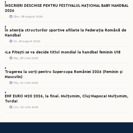
ÎNSCRIERI DESCHISE PENTRU FESTIVALUL NAȚIONAL BABY HANDBAL
2026
Sâm, 08 august 2026
În atenția structurilor sportive afiliate la Federația Română de
Handbal
Joi, 06 august 2026
La Pitești se va decide titlul mondial la handbal feminin U18
Mar, 28 iulie 2026
Tragerea la sorți pentru Supercupa României 2026 (Feminin și
Masculin)
Mie, 22 iulie 2026
EHF EURO M20 2026, la final. Mulțumim, Cluj-Napoca! Mulțumim,
Turda!
Lun, 20 iulie 2026