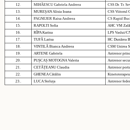
12.
MIHĂESCU Gabriela Andreea
CSS Dr. Tr. Se
13.
MUREȘAN Alisia Ioana
CSS Viitorul 
14.
PAGNEJER Raisa Andreea
CS Rapid Buc
15.
RAPOLTI Sofia
AHC VM Zal
16.
RÎPA Karina
LPS Vaslui/CN
17.
TUFĂ Larisa
HC Dunărea B
18.
VINTILĂ Bianca Andreea
CSM Unirea S
19.
ARTENE Gabriela
Antrenor prin
20.
PUȘCAȘ MOTOGNA Valeria
Antrenor sec
21.
CETĂȚEANU Claudia
Antrenor porta
22.
GHENEA Cătălin
Kinetoterapeu
23..
LUCA Steluța
Antrenor fede