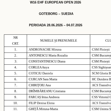
W16 EHF EUROPEAN OPEN 2026
GOTEBORG – SUEDIA
PERIOADA 28.06.2026 – 04.07.2026
NR
NUMELE ȘI PRENUMELE
CL
CRT.
1.
ANDRONACHE
Miruna
CSM Ploiești
2.
ANTONESCU Maria Rozalia
CSM Bucureșt
3.
CONSTANTINESCU Diana
CSM Ploiești
4.
CORLEA Anya
CSS Sighișoa
5.
COTICIU Daniela
SCM Gloria 
6.
CURCAN Sara Maria
HC Dunărea B
7.
CHIRIȚOIU Ana
ACS Transilv
8.
DRÎMBĂREANU Cristiana
CSM Bucureșt
9.
FARCAȘ Irina Andreea
CSS Viitorul 
10.
FILIP Denisa
Elena
ACS Transilv
11.
GHIȚĂ Miruna-Maria
CSM Unirea S