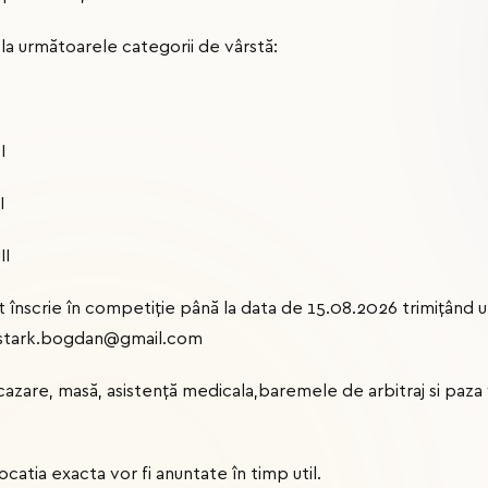
la următoarele categorii de vârstă:
I
I
II
 înscrie în competiție până la data de 15.08.2026 trimițând u
si stark.bogdan@gmail.com
 cazare, masă, asistență medicala,baremele de arbitraj si paza
ocatia exacta vor fi anuntate în timp util.