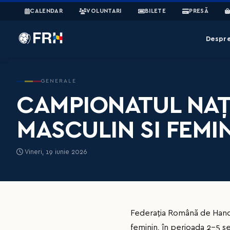
CALENDAR
VOLUNTARI
BILETE
PRESĂ
Despr
GENERALE
CAMPIONATUL NAȚ
MASCULIN SI FEMI
Vineri, 19 iunie 2026
Federația Română de Handb
feminin, în perioada 2-5 