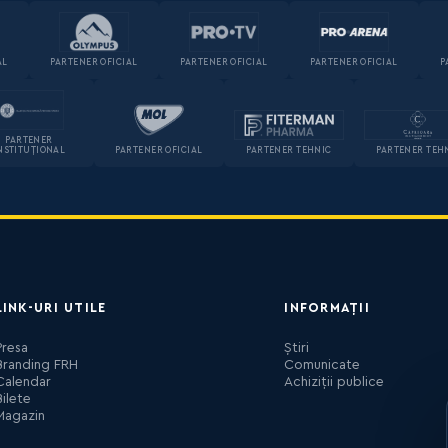
AL
PARTENER OFICIAL
PARTENER OFICIAL
PARTENER OFICIAL
P
PARTENER
NSTITUȚIONAL
PARTENER OFICIAL
PARTENER TEHNIC
PARTENER TEH
LINK-URI UTILE
INFORMAȚII
Presa
Știri
Branding FRH
Comunicate
Calendar
Achiziții publice
Bilete
Magazin