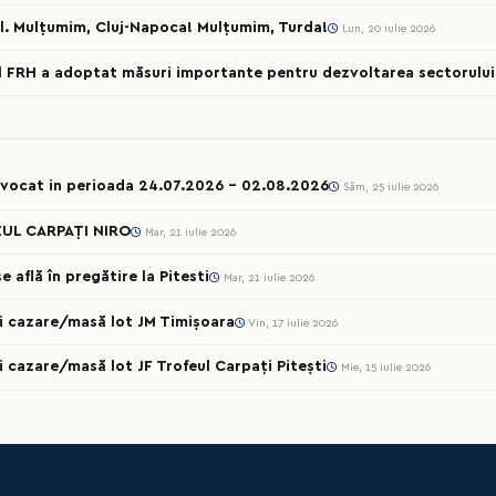
l. Mulțumim, Cluj-Napoca! Mulțumim, Turda!
Lun, 20 iulie 2026
al FRH a adoptat măsuri importante pentru dezvoltarea sectorului 
onvocat in perioada 24.07.2026 – 02.08.2026
Sâm, 25 iulie 2026
UL CARPAȚI NIRO
Mar, 21 iulie 2026
 află în pregătire la Pitesti
Mar, 21 iulie 2026
cii cazare/masă lot JM Timișoara
Vin, 17 iulie 2026
ii cazare/masă lot JF Trofeul Carpați Pitești
Mie, 15 iulie 2026