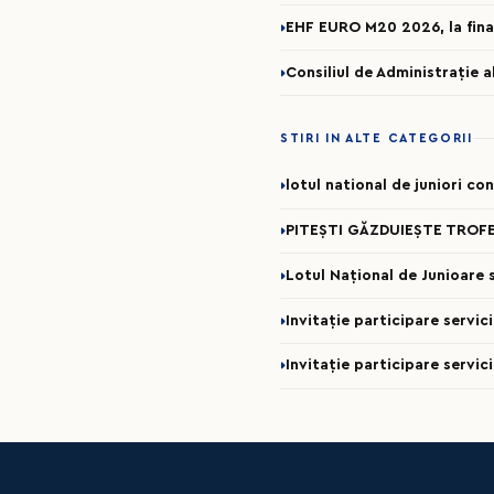
EHF EURO M20 2026, la fina
Consiliul de Administrație 
STIRI IN ALTE CATEGORII
lotul national de juniori c
PITEȘTI GĂZDUIEȘTE TROFE
Lotul Național de Junioare se
Invitație participare servi
Invitație participare servic