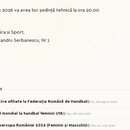
2026 va avea loc ședință tehnică la ora 20.00
ca si Sport,
xandru Serbanescu, Nr 1
IE
rtive afiliate la Federația Română de Handbal
Joi, 06 august 2026
ul mondial la handbal feminin U18
Mar, 28 iulie 2026
percupa României 2026 (Feminin și Masculin)
Mie, 22 iulie 2026