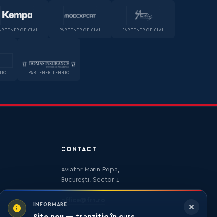
ARTENER OFICIAL
PARTENER OFICIAL
PARTENER OFICIAL
NIC
PARTENER TEHNIC
CONTACT
Aviator Marin Popa,
București, Sector 1
office@frh.ro
INFORMARE
Site nou — tranziție în curs