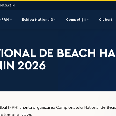
MAGAZIN
e FRH
Echipa Națională
Competiții
Cluburi
IONAL DE BEACH HA
NIN 2026
al (FRH) anunță organizarea Campionatului Național de Beach
septembrie, 2026.