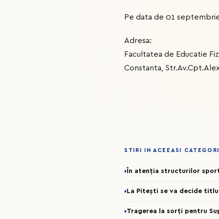
Pe data de 01 septembrie 
Adresa:
Facultatea de Educatie Fizi
Constanta, Str.Av.Cpt.Ale
STIRI IN ACEEASI CATEGOR
În atenția structurilor spo
La Pitești se va decide titl
Tragerea la sorți pentru Su