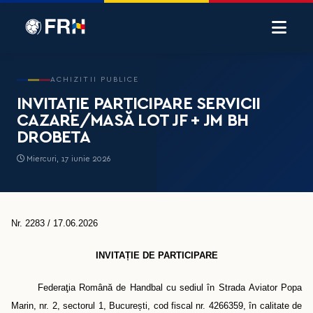
ACHIZITII PUBLICE
INVITAȚIE PARTICIPARE SERVICII
CAZARE/MASĂ LOT JF + JM BH
DROBETA
Miercuri, 17 iunie 2026
Nr. 2283 / 17.06.2026
INVITAȚIE DE PARTICIPARE
Federaţia Română de Handbal cu s
ediul în Strada
Aviator Popa
Marin, nr. 2, sectorul 1, Bucure
ș
ti
, cod fiscal nr. 4266359,
în calitate de