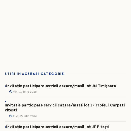
STIRI IN ACEEASI CATEGORIE
Invitație participare servicii cazare/masă lot JM Timișoara
Vin, 17 iulie 2026
Invitație participare servicii cazare/masă lot JF Trofeul Carpați
Pitești
Mie, 15 iulie 2026
Invitație participare servicii cazare/masă lot JF Pitești