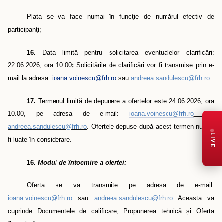
Plata se va face numai în funcţie de numărul efectiv de
participanţi;
16.
Data limită pentru solicitarea eventualelor clarificări:
22.06.2026, ora 10.00
;
Solicitările de clarificări vor fi transmise prin e-
mail la adresa:
ioana.voinescu@frh.ro
sau
andreea.sandulescu@frh.ro
17.
Termenul limită de depunere a ofertelor este 24.06.2026, ora
10.00, pe adresa de e-mail:
ioana.voinescu@frh.ro
sau
andreea.sandulescu@frh.ro
. Ofertele depuse după acest termen nu vor
LIVE
fi luate în considerare.
16.
Modul de întocmire a ofertei:
Oferta se va transmite pe adresa de e-mail:
ioana.voinescu@frh.ro
sau
andreea.sandulescu@frh.ro
Aceasta va
cuprinde Documentele de calificare, Propunerea tehnică și Oferta