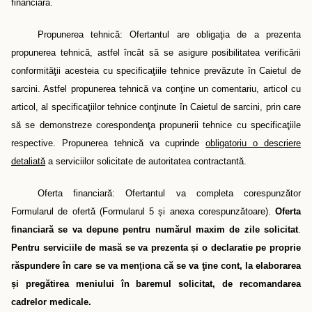
financiară.
Propunerea tehnică: Ofertantul are obligaţia de a prezenta
propunerea tehnică, astfel încât să se asigure posibilitatea verificării
conformităţii acesteia cu specificaţiile tehnice prevăzute în Caietul de
sarcini. Astfel propunerea tehnică va conţine un comentariu, articol cu
articol, al specificaţiilor tehnice conţinute în Caietul de sarcini, prin care
să se demonstreze corespondenţa propunerii tehnice cu specificaţiile
respective. Propunerea tehnică va cuprinde
obligatoriu o descriere
detaliată
a serviciilor solicitate de autoritatea contractantă.
Oferta financiară: Ofertantul va completa corespunzător
Formularul de ofertă (Formularul 5
ș
i anexa corespunzătoare).
Oferta
financiară se va depune pentru numărul maxim de zile solicitat
.
Pentru serviciile de masă se va prezenta
ș
i o declaratie pe proprie
răspundere în care se va men
ţ
iona că se va ţine cont, la elaborarea
ș
i pregătirea meniului în baremul solicitat, de recomandarea
cadrelor medicale.