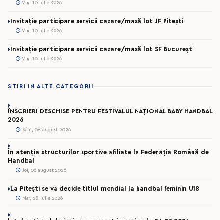
Vin, 10 iulie 2026
Invitație participare servicii cazare/masă lot JF Pitești
Vin, 10 iulie 2026
Invitație participare servicii cazare/masă lot SF București
Vin, 10 iulie 2026
STIRI IN ALTE CATEGORII
ÎNSCRIERI DESCHISE PENTRU FESTIVALUL NAȚIONAL BABY HANDBAL
2026
Sâm, 08 august 2026
În atenția structurilor sportive afiliate la Federația Română de
Handbal
Joi, 06 august 2026
La Pitești se va decide titlul mondial la handbal feminin U18
Mar, 28 iulie 2026