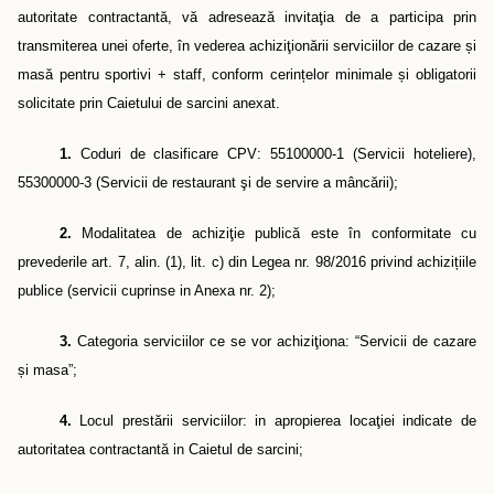
autoritate contractantă, vă adresează invitaţia de a participa prin
transmiterea unei oferte, în vederea achiziţionării serviciilor de cazare
ș
i
masă pentru sportivi + staff
, conform cerințelor minimale și obligatorii
solicitate prin Caietului de sarcini anexat.
1.
Cod
uri
de clasificare CPV: 55100000-1 (Servicii hoteliere),
55300000-3 (Servicii de restaurant şi de servire a mâncării);
2.
Modalitatea de achiziţie publică este în conformitate cu
prevederile art. 7, alin. (1), lit. c) din Legea nr. 98/2016 privind achizițiile
publice (servicii cuprinse in Anexa nr. 2);
3.
Categoria serviciilor ce se vor achiziţiona: “Servicii de cazare
ș
i masa”;
4.
Locul prestării serviciilor: in apropierea locaţiei indicate de
autoritatea contractantă in Caietul de sarcini;