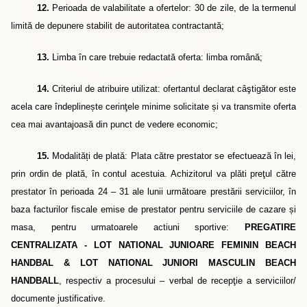
12.
Perioada de valabilitate a ofertelor: 30 de zile, de la termenul
limită de depunere stabilit de autoritatea contractantă;
13.
Limba în care trebuie redactată oferta: limba română
;
14.
Criteriul de atribuire utilizat: ofertantul declarat câştigător este
acela care îndepline
ș
te cerinţele minime solicitate
ș
i va transmite oferta
cea mai avantajoasă din punct de vedere economic;
15.
Modalități de plată: Plata către prestator se efectuează în lei,
prin ordin de plată,
în contul acestuia.
Achizitorul va plăti preţul către
prestator în perioada 24 – 31 ale lunii următoare prestării serviciilor, în
baza facturilor fiscale emise de prestator pentru serviciile de cazare
ș
i
masa, pentru urmatoarele actiuni sportive:
PREGATIRE
CENTRALIZATA - LOT NATIONAL JUNIOARE FEMININ BEACH
HANDBAL & LOT NATIONAL JUNIORI MASCULIN BEACH
HANDBALL
, respectiv a procesului – verbal de recepţie a serviciilor/
documente justificative.