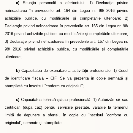
a)
Situația personală a ofertantului: 1) Declaraţie privind
neîncadrarea în prevederile art. 164 din Legea nr. 98/ 2016 privind
achizitiile publice, cu modificările şi completările ulterioare; 2)
Declaraţie privind neîncadrarea în prevederile art. 165 din Legea nr. 98/
2016 privind achizitiile publice, cu modificările şi completările ulterioare;
3) Declaraţie privind neîncadrarea în prevederile art. 167 din Legea nr.
98/ 2016 privind achizitiile publice, cu modificările şi completările
ulterioare;
b)
Capacitatea de exercitare a activității profesionale: 1) Codul
de identificare fiscală – CIF. Se va prezenta in copie semnată
ș
i
stampilată cu inscrisul “conform cu originalul”;
c)
Capacitatea tehnică și/sau profesională: 1) Autorizări
ș
i/ sau
certificări (după caz) pentru serviciile prestate, valabile la termenul
limită de depunere a ofertei, în copie cu înscrisul “conform cu
originalul”, semnate
ș
i stampilate;