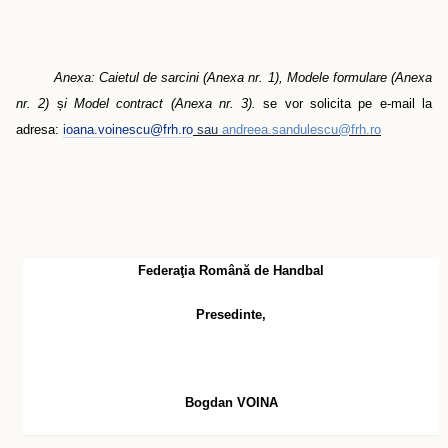
Anexa: Caietul de sarcini (Anexa nr. 1), Modele formulare (Anexa
nr. 2)
ș
i Model contract (Anexa nr. 3).
se vor solicita pe e-mail la
adresa:
ioana.voinescu@frh.ro
sau
andreea.sandulescu@frh.ro
Federaţia Română de Handbal
Presedinte
,
Bogdan VOINA