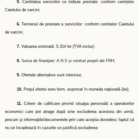
5.
Cantitatea serviciilor ce trebuie prestate: conform cerințelor
Caietului de sarcini;
6.
Termenul de prestare a serviciilor: conform cerințelor Caietului
de sarcini;
7.
Valoarea estimată: 5.314 lei (TVA inclus)
8.
Sursa de finanţare: A.N.S
ș
i venituri proprii ale FRH;
9.
Ofertele alternative sunt interzise;
10.
Preţul ofertei este ferm, exprimat în moneda naţională (lei);
11.
Criterii de calificare privind situaţia personală a operatorilor
economici care pot atrage după sine excluderea acestora din urmă,
precum şi informaţiile/documentele prin care aceştia dovedesc faptul că
nu se încadrează în cazurile ce justifică excluderea: