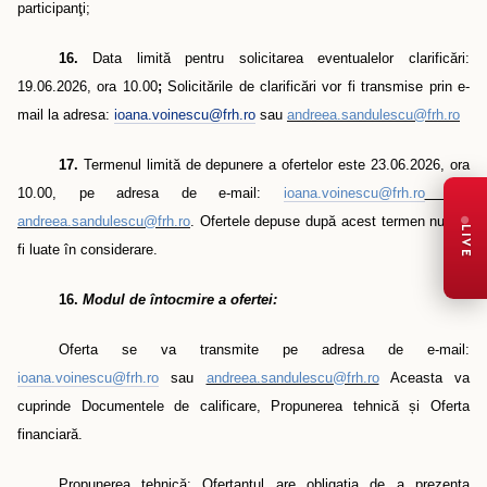
participanţi;
16.
Data limită pentru solicitarea eventualelor clarificări:
19.06.2026, ora 10.00
;
Solicitările de clarificări vor fi transmise prin e-
mail la adresa:
ioana.voinescu@frh.ro
sau
andreea.sandulescu@frh.ro
17.
Termenul limită de depunere a ofertelor este 23.06.2026, ora
10.00, pe adresa de e-mail:
ioana.voinescu@frh.ro
sau
andreea.sandulescu@frh.ro
. Ofertele depuse după acest termen nu vor
LIVE
fi luate în considerare.
16.
Modul de întocmire a ofertei:
Oferta se va transmite pe adresa de e-mail:
ioana.voinescu@frh.ro
sau
andreea.sandulescu@frh.ro
Aceasta va
cuprinde Documentele de calificare, Propunerea tehnică și Oferta
financiară.
Propunerea tehnică: Ofertantul are obligaţia de a prezenta