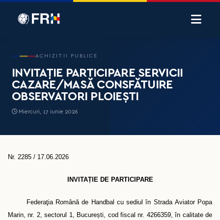
ACHIZITII PUBLICE
INVITAȚIE PARTICIPARE SERVICII
CAZARE/MASĂ CONSFĂTUIRE
OBSERVATORI PLOIEȘTI
Miercuri, 17 iunie 2026
Nr. 2285 / 17.06.2026
INVITAȚIE DE PARTICIPARE
Federaţia Română de Handbal cu s
ediul în Strada
Aviator Popa
Marin, nr. 2, sectorul 1, Bucure
ș
ti
, cod fiscal nr. 4266359,
în calitate de