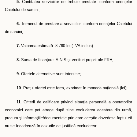
5.
Cantitatea serviciilor ce trebuie prestate: conform cerințelor
Caietului de sarcini;
6.
Termenul de prestare a serviciilor: conform cerințelor Caietului
de sarcini;
7.
Valoarea estimată: 8.760 lei (TVA inclus)
8.
Sursa de finanţare: A.N.S
ș
i venituri proprii ale FRH;
9.
Ofertele alternative sunt interzise;
10.
Preţul ofertei este ferm, exprimat în moneda naţională (lei);
11.
Criterii de calificare privind situaţia personală a operatorilor
economici care pot atrage după sine excluderea acestora din urmă,
precum şi informaţiile/documentele prin care aceştia dovedesc faptul că
nu se încadrează în cazurile ce justifică excluderea: