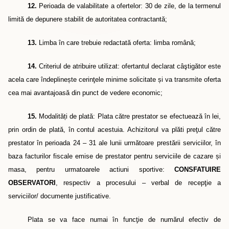
12.
Perioada de valabilitate a ofertelor: 30 de zile, de la termenul
limită de depunere stabilit de autoritatea contractantă;
13.
Limba în care trebuie redactată oferta: limba română
;
14.
Criteriul de atribuire utilizat: ofertantul declarat câştigător este
acela care îndepline
ș
te cerinţele minime solicitate
ș
i va transmite oferta
cea mai avantajoasă din punct de vedere economic;
15.
Modalități de plată: Plata către prestator se efectuează în lei,
prin ordin de plată,
în contul acestuia.
Achizitorul va plăti preţul către
prestator în perioada 24 – 31 ale lunii următoare prestării serviciilor, în
baza facturilor fiscale emise de prestator pentru serviciile de cazare
ș
i
masa, pentru urmatoarele actiuni sportive:
CONSFATUIRE
OBSERVATORI
, respectiv a procesului – verbal de recepţie a
serviciilor/ documente justificative.
Plata se va face numai în funcţie de numărul efectiv de