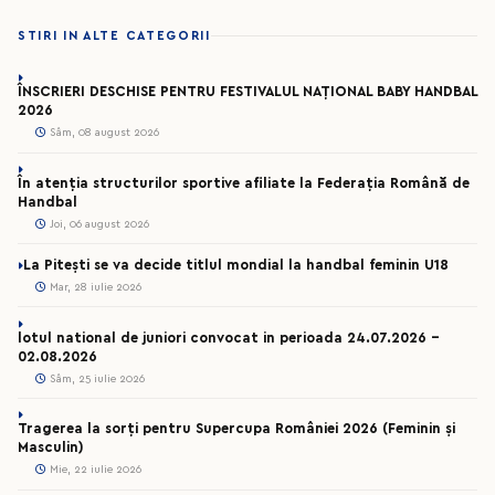
STIRI IN ALTE CATEGORII
ÎNSCRIERI DESCHISE PENTRU FESTIVALUL NAȚIONAL BABY HANDBAL
2026
Sâm, 08 august 2026
În atenția structurilor sportive afiliate la Federația Română de
Handbal
Joi, 06 august 2026
La Pitești se va decide titlul mondial la handbal feminin U18
Mar, 28 iulie 2026
lotul national de juniori convocat in perioada 24.07.2026 –
02.08.2026
Sâm, 25 iulie 2026
Tragerea la sorți pentru Supercupa României 2026 (Feminin și
Masculin)
Mie, 22 iulie 2026