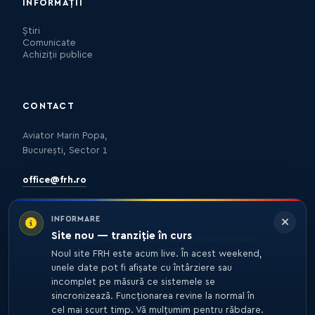
INFORMAȚII
Știri
Comunicate
Achiziții publice
CONTACT
Aviator Marin Popa,
București, Sector 1
office@frh.ro
INFORMARE
Site nou — tranziție în curs
Protecția datelor
Politica de confidențialitate
Nota de informare
Noul site FRH este acum live. În acest weekend,
unele date pot fi afișate cu întârziere sau
incomplet pe măsură ce sistemele se
sincronizează. Funcționarea revine la normal în
© 2026 FRH. TOATE DREPTURILE REZERVATE.
DEZVOLTARE
27MEDIA
cel mai scurt timp. Vă mulțumim pentru răbdare.