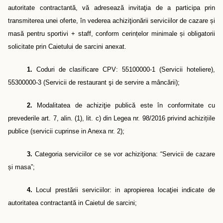
autoritate contractantă, vă adresează invitaţia de a participa prin
transmiterea unei oferte, în vederea achiziţionării serviciilor de cazare
ș
i
masă pentru sportivi + staff
, conform cerințelor minimale și obligatorii
solicitate prin Caietului de sarcini anexat.
1.
Cod
uri
de clasificare CPV: 55100000-1 (Servicii hoteliere),
55300000-3 (Servicii de restaurant şi de servire a mâncării);
2.
Modalitatea de achiziţie publică este în conformitate cu
prevederile art. 7, alin. (1), lit. c) din Legea nr. 98/2016 privind achizițiile
publice (servicii cuprinse in Anexa nr. 2);
3.
Categoria serviciilor ce se vor achiziţiona: “Servicii de cazare
ș
i masa”;
4.
Locul prestării serviciilor: in apropierea locaţiei indicate de
autoritatea contractantă in Caietul de sarcini;