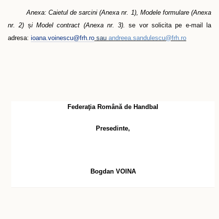
Anexa: Caietul de sarcini (Anexa nr. 1), Modele formulare (Anexa
nr. 2)
ș
i Model contract (Anexa nr. 3).
se vor solicita pe e-mail la
adresa:
ioana.voinescu@frh.ro
sau
andreea.sandulescu@frh.ro
Federaţia Română de Handbal
Presedinte
,
Bogdan VOINA