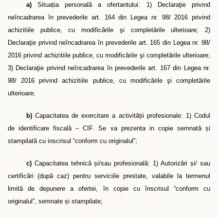
a)
Situația personală a ofertantului: 1) Declaraţie privind
neîncadrarea în prevederile art. 164 din Legea nr. 98/ 2016 privind
achizitiile publice, cu modificările şi completările ulterioare; 2)
Declaraţie privind neîncadrarea în prevederile art. 165 din Legea nr. 98/
2016 privind achizitiile publice, cu modificările şi completările ulterioare;
3) Declaraţie privind neîncadrarea în prevederile art. 167 din Legea nr.
98/ 2016 privind achizitiile publice, cu modificările şi completările
ulterioare;
b)
Capacitatea de exercitare a activității profesionale: 1) Codul
de identificare fiscală – CIF. Se va prezenta in copie semnată
ș
i
stampilată cu inscrisul “conform cu originalul”;
c)
Capacitatea tehnică și/sau profesională: 1) Autorizări
ș
i/ sau
certificări (după caz) pentru serviciile prestate, valabile la termenul
limită de depunere a ofertei, în copie cu înscrisul “conform cu
originalul”, semnate
ș
i stampilate;