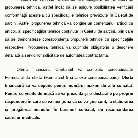
propunerea tehnică, astfel încât să se asigure posibilitatea verificării
conformităţii acesteia cu specificaţiile tehnice prevăzute în Caietul de
sarcini. Astfel propunerea tehnică va conţine un comentariu, articol cu
articol, al specificaţiilor tehnice conţinute în Caietul de sarcini, prin care
să se demonstreze corespondenţa propunerii tehnice cu specificaţiile
respective. Propunerea tehnică va cuprinde
obligatoriu o descriere
detaliată
a serviciilor solicitate de autoritatea contractantă.
Oferta financiară: Ofertantul va completa corespunzător
Formularul de ofertă (Formularul 5
ș
i anexa corespunzătoare).
Oferta
financiară se va depune pentru numărul maxim de zile solicitat
.
Pentru serviciile de masă se va prezenta
ș
i o declaratie pe proprie
răspundere în care se va men
ţ
iona că se va ţine cont, la elaborarea
ș
i pregătirea meniului în baremul solicitat, de recomandarea
cadrelor medicale.