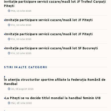
Invitație participare servicii cazare/masă lot JF Trofeul Carpați
Pitești
Mie, 15 iulie 2026
Invitație participare servicii cazare/masă lot JF Pitești
Vin, 10 iulie 2026
Invitație participare servicii cazare/masă lot JF Pitești
Vin, 10 iulie 2026
Invitație participare servicii cazare/masă lot SF București
Vin, 10 iulie 2026
STIRI IN ALTE CATEGORII
În atenția structurilor sportive afiliate la Federația Română de
Handbal
Joi, 06 august 2026
La Pitești se va decide titlul mondial la handbal feminin U18
Mar, 28 iulie 2026