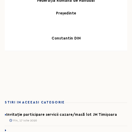
Federaţia Română de Handbal
Pre
ședinte
Constantin DIN
STIRI IN ACEEASI CATEGORIE
Invitație participare servicii cazare/masă lot JM Timișoara
Vin, 17 iulie 2026