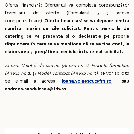
Oferta financiară: Ofertantul va completa corespunzător
Formularul de ofertă (Formularul 5 și anexa
corespunzătoare).
Oferta financiară se va depune pentru
numărul maxim de zile solicitat
.
Pentru serviciile de
catering se va prezenta
ș
i o declaratie pe proprie
răspundere în care se va men
ţ
iona că se va ţine cont, la
elaborarea
ș
i pregătirea meniului în baremul solicitat.
Anexa: Caietul de sarcini (Anexa nr. 1), Modele formulare
(Anexa nr. 2)
ș
i Model contract (Anexa nr. 3).
se vor solicita
pe e-mail la adresa:
ioana.voinescu@frh.ro
sau
andreea.sandulescu@frh.ro