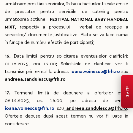
următoare prestării serviciilor, în baza facturilor fiscale emise
de prestator pentru serviciile de catering pentru
urmatoarea actiune:
FESTIVAL NATIONAL BABY HANDBAL
MIXT
,
respectiv a procesului – verbal de recepţie a
serviciilor/ documente justificative. Plata se va face numai
în funcţie de numărul efectiv de participanţi;
16.
Data limită pentru solicitarea eventualelor clarificări:
01.12.2025, ora 12.00
;
Solicitările de clarificări vor fi
transmise prin e-mail la adresa:
ioana.voinescu@frh.ro
sau
andreea.sandulescu@frh.ro
LIVE
17.
Termenul limită de depunere a ofertelor este.
02.12.2025, ora 16.00, pe adresa de e-mail:
ioana.voinescu@frh.ro
sau
andreea.sandulescu@frh.ro
.
Ofertele depuse după acest termen nu vor fi luate în
considerare.