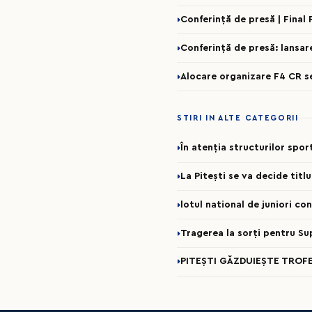
Conferință de presă | Final
Conferință de presă: lansa
Alocare organizare F4 CR 
STIRI IN ALTE CATEGORII
În atenția structurilor spo
La Pitești se va decide titl
lotul national de juniori c
Tragerea la sorți pentru Su
PITEȘTI GĂZDUIEȘTE TROFE