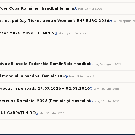
 Four Cupa României, handbal feminin
Mar, 05 mai 2026
rea etapei Day Ticket pentru Women’s EHF EURO 2026
Joi, 30 aprilie 
sezon 2025-2026 - FEMININ
Mie, 15 aprilie 2026
rtive afiliate la Federația Română de Handbal
Joi, 06 august 2026
ul mondial la handbal feminin U18
Mar, 28 iulie 2026
onvocat in perioada 24.07.2026 – 02.08.2026
Sâm, 25 iulie 2026
percupa României 2026 (Feminin și Masculin)
Mie, 22 iulie 2026
UL CARPAȚI NIRO
Mar, 21 iulie 2026