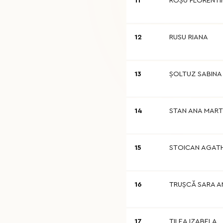
11
ROŞU FLORENTI
12
RUSU RIANA
13
ŞOLTUZ SABINA
14
STAN ANA MART
15
STOICAN AGAT
16
TRUŞCĂ SARA A
17
TILEA IZABELA