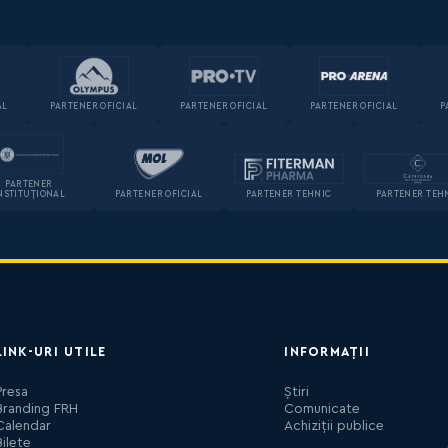
AL
PARTENER OFICIAL
PARTENER OFICIAL
PARTENER OFICIAL
P
PARTENER
NSTITUȚIONAL
PARTENER OFICIAL
PARTENER TEHNIC
PARTENER TEH
LINK-URI UTILE
INFORMAȚII
Presa
Știri
Branding FRH
Comunicate
Calendar
Achiziții publice
Bilete