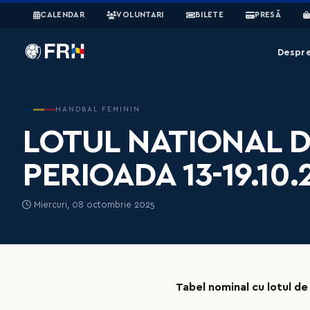
CALENDAR
VOLUNTARI
BILETE
PRESĂ
Despr
HANDBAL FEMININ
LOTUL NATIONAL D
PERIOADA 13-19.10.
Miercuri, 08 octombrie 2025
Tabel nominal cu lotul de