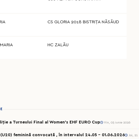
RIA
CS GLORIA 2018 BISTRIȚA NĂSĂUD
 MARIA
HC ZALĂU
IE
iție a Turneului Final al Women’s EHF EURO Cup
Vin, 05 iunie 2026
 (U20) feminină convocată , în intervalul 24.05 – 01.06.2026
Joi, 21