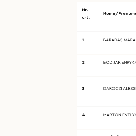
Nr.
Nume/Prenum
crt.
1
BARABAŞ MARA
2
BODIJAR ENRYK
3
DAROCZI ALESS
4
MARTON EVELY