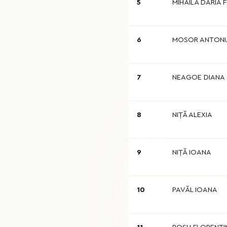
5
MIHĂILĂ DARIA 
6
MOSOR ANTONI
7
NEAGOE DIANA
8
NIŢĂ ALEXIA
9
NIŢĂ IOANA
10
PAVĂL IOANA