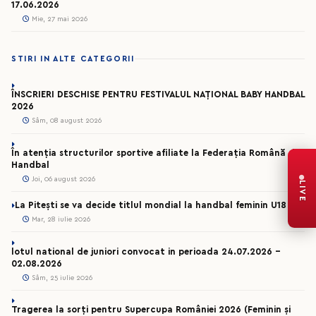
17.06.2026
Mie, 27 mai 2026
STIRI IN ALTE CATEGORII
ÎNSCRIERI DESCHISE PENTRU FESTIVALUL NAȚIONAL BABY HANDBAL
2026
Sâm, 08 august 2026
În atenția structurilor sportive afiliate la Federația Română de
Handbal
Joi, 06 august 2026
LIVE
La Pitești se va decide titlul mondial la handbal feminin U18
Mar, 28 iulie 2026
lotul national de juniori convocat in perioada 24.07.2026 –
02.08.2026
Sâm, 25 iulie 2026
Tragerea la sorți pentru Supercupa României 2026 (Feminin și