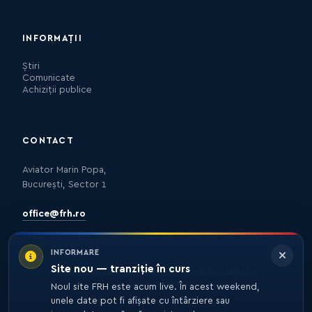
INFORMAȚII
Știri
Comunicate
Achiziții publice
CONTACT
Aviator Marin Popa,
București, Sector 1
office@frh.ro
INFORMARE
Site nou — tranziție în curs
Protecția datelor
Politica de confidențialitate
Nota de informare
Noul site FRH este acum live. În acest weekend,
unele date pot fi afișate cu întârziere sau