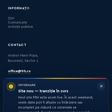
INFORMAȚII
Știri
Comunicate
Achiziții publice
CONTACT
Aviator Marin Popa,
București, Sector 1
office@frh.ro
INFORMARE
Site nou — tranziție în curs
Protecția datelor
Politica de confidențialitate
Nota de informare
Noul site FRH este acum live. În acest weekend,
unele date pot fi afișate cu întârziere sau
incomplet pe măsură ce sistemele se