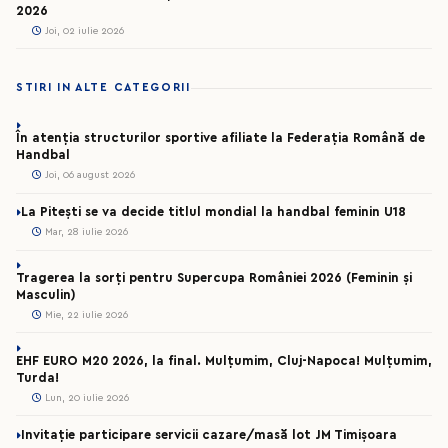
2026
Joi, 02 iulie 2026
STIRI IN ALTE CATEGORII
În atenția structurilor sportive afiliate la Federația Română de
Handbal
Joi, 06 august 2026
La Pitești se va decide titlul mondial la handbal feminin U18
Mar, 28 iulie 2026
Tragerea la sorți pentru Supercupa României 2026 (Feminin și
Masculin)
Mie, 22 iulie 2026
EHF EURO M20 2026, la final. Mulțumim, Cluj-Napoca! Mulțumim,
Turda!
Lun, 20 iulie 2026
Invitație participare servicii cazare/masă lot JM Timișoara