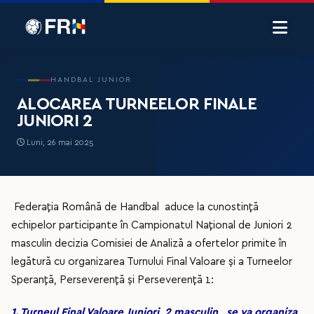
HANDBAL JUNIOR
ALOCAREA TURNEELOR FINALE
JUNIORI 2
Luni, 26 mai 2025
Federația Română de Handbal aduce la cunostință
echipelor participante în Campionatul Național de Juniori 2
masculin decizia Comisiei de Analiză a ofertelor primite în
legătură cu organizarea Turnului Final Valoare și a Turneelor
Speranță, Perseverență și Perseverență 1:
1.
Turneul Final Valoare Juniori 2 masculin, se va organiza