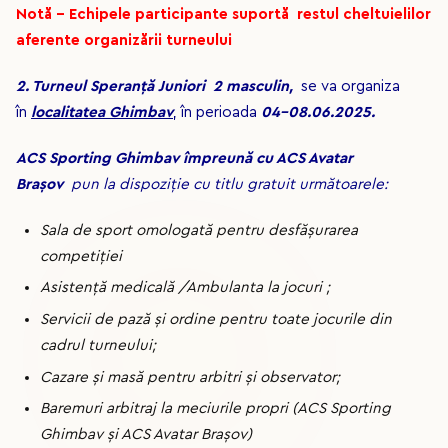
Notă – Echipele participante suportă restul cheltuielilor
aferente organizării turneului
2
. Turneul Speranță Juniori 2 masculin,
se va organiza
în
localitatea Ghimbav
, în perioada
04-08.06.2025.
ACS Sporting Ghimbav împreună cu ACS Avatar
Brașov
pun la dispoziție cu titlu gratuit următoarele:
Sala de sport omologată pentru desfăşurarea
competiției
Asistență medicală /Ambulanta la jocuri ;
Servicii de pază și ordine pentru toate jocurile din
cadrul turneului;
Cazare şi masă pentru arbitri și observator;
Baremuri arbitraj la meciurile propri (ACS Sporting
Ghimbav și ACS Avatar Brașov)