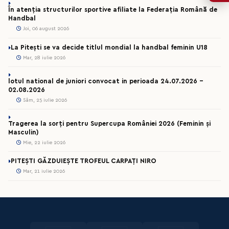
În atenția structurilor sportive afiliate la Federația Română de
Handbal
Joi, 06 august 2026
La Pitești se va decide titlul mondial la handbal feminin U18
Mar, 28 iulie 2026
lotul national de juniori convocat in perioada 24.07.2026 –
02.08.2026
Sâm, 25 iulie 2026
Tragerea la sorți pentru Supercupa României 2026 (Feminin și
Masculin)
Mie, 22 iulie 2026
PITEȘTI GĂZDUIEȘTE TROFEUL CARPAȚI NIRO
Mar, 21 iulie 2026