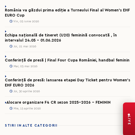
România va găzdui prima ediție a Turneului Final al Women’s EHF
EURO Cup
Vin, 05 iunie 2026
Echipa națională de tineret (U20) feminină convocată , în
intervalul 24.05 – 01.06.2026
Joi, 21 mai 2026
Conferință de presă | Final Four Cupa României, handbal feminin
Mar, 05 mai 2026
Conferință de presă: lansarea etapei Day Ticket pentru Women’s
EHF EURO 2026
Joi, 30 aprilie 2026
Alocare organizare F4 CR sezon 2025-2026 - FEMININ
Mie, 15 aprilie 2026
LIVE
STIRI IN ALTE CATEGORII