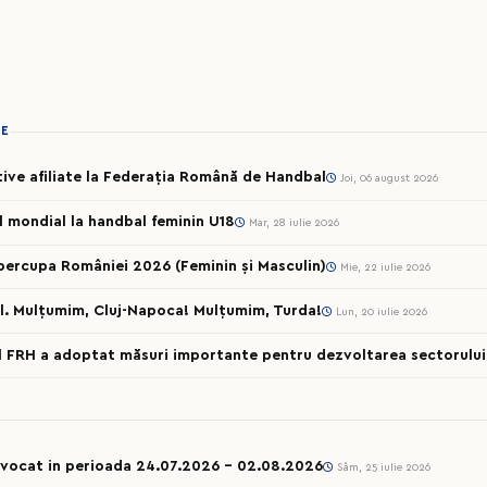
IE
rtive afiliate la Federația Română de Handbal
Joi, 06 august 2026
ul mondial la handbal feminin U18
Mar, 28 iulie 2026
percupa României 2026 (Feminin și Masculin)
Mie, 22 iulie 2026
l. Mulțumim, Cluj-Napoca! Mulțumim, Turda!
Lun, 20 iulie 2026
al FRH a adoptat măsuri importante pentru dezvoltarea sectorului 
onvocat in perioada 24.07.2026 – 02.08.2026
Sâm, 25 iulie 2026