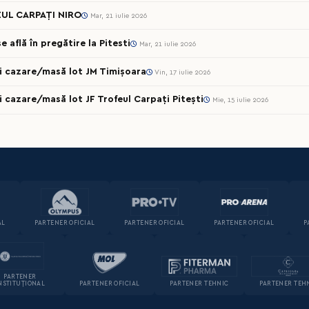
UL CARPAȚI NIRO
Mar, 21 iulie 2026
 află în pregătire la Pitesti
Mar, 21 iulie 2026
cii cazare/masă lot JM Timișoara
Vin, 17 iulie 2026
ii cazare/masă lot JF Trofeul Carpați Pitești
Mie, 15 iulie 2026
AL
PARTENER OFICIAL
PARTENER OFICIAL
PARTENER OFICIAL
P
PARTENER
NSTITUȚIONAL
PARTENER OFICIAL
PARTENER TEHNIC
PARTENER TEH