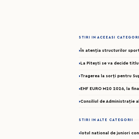
STIRI IN ACEEASI CATEGOR
În atenția structurilor spo
La Pitești se va decide titl
Tragerea la sorți pentru Su
EHF EURO M20 2026, la fina
Consiliul de Administrație 
STIRI IN ALTE CATEGORII
lotul national de juniori c