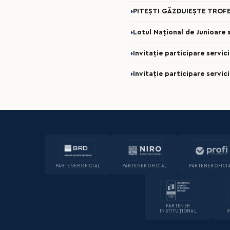
PITEȘTI GĂZDUIEȘTE TROFE
Lotul Național de Junioare se
Invitație participare servi
Invitație participare servic
PARTENER OFICIAL
PARTENER OFICIAL
PARTENER OFICI
PARTENER
INSTITUȚIONAL
I