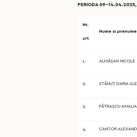
PERIODA 09-14.04.2025,
Nr.
Nume si prenume
crt
1.
ALMĂŞAN NICOLE
2.
STĂNUȚ DARIA AL
3.
PĂTRAȘCU AMALIA
4.
CANTOR ALEXAN