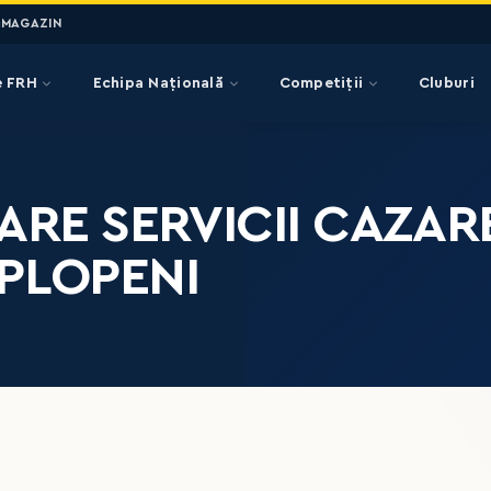
MAGAZIN
e FRH
Echipa Națională
Competiții
Cluburi
PARE SERVICII CAZA
PLOPENI