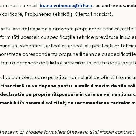
 adresa de e-mail:
ioana.voinescu@frh.ro
sau
andreea.sandu
lificare, Propunerea tehnică și Oferta financiară.
ntul are obligaţia de a prezenta propunerea tehnică, astfel î
nformităţii acesteia cu specificaţiile tehnice prevăzute în Caiet
ne un comentariu, articol cu articol, al specificaţiilor tehnic
demonstreze corespondenţa propunerii tehnice cu specificaţii
toriu o descriere detaliată
a serviciilor solicitate de autorita
tul va completa corespunzător Formularul de ofertă (Formular
 financiară se va depune pentru numărul maxim de zile soli
o declaratie pe proprie răspundere în care se va men
ţ
iona c
 meniului în baremul solicitat, de recomandarea cadrelor m
Anexa nr. 1), Modele formulare (Anexa nr. 2)
ș
i Model contract (