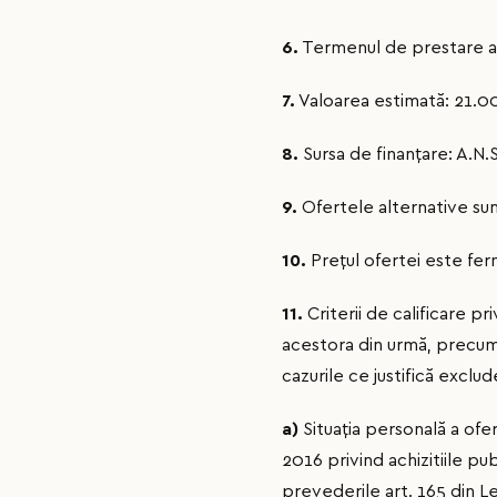
6.
Termenul de prestare a se
7.
Valoarea estimată: 21.00
8.
Sursa de finanţare: A.N.S
9.
Ofertele alternative sun
10.
Preţul ofertei este fer
11.
Criterii de calificare p
acestora din urmă, precum 
cazurile ce justifică exclud
a)
Situația personală a ofer
2016 privind achizitiile pu
prevederile art. 165 din Le