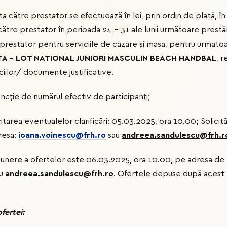
ta către prestator se efectuează în lei, prin ordin de plată, în
către prestator în perioada 24 – 31 ale lunii următoare prestării
 prestator pentru serviciile de cazare și masa, pentru urmatoa
A - LOT NATIONAL JUNIORI MASCULIN BEACH HANDBAL
, 
ciilor/ documente justificative.
uncţie de numărul efectiv de participanţi;
itarea eventualelor clarificări: 05.03.2025, ora 10.00
;
Solicită
dresa:
ioana.voinescu@frh.ro
sau
andreea.sandulescu@frh.r
unere a ofertelor este 06.03.2025, ora 10.00, pe adresa de 
u
andreea.sandulescu@frh.ro
. Ofertele depuse după acest t
fertei: