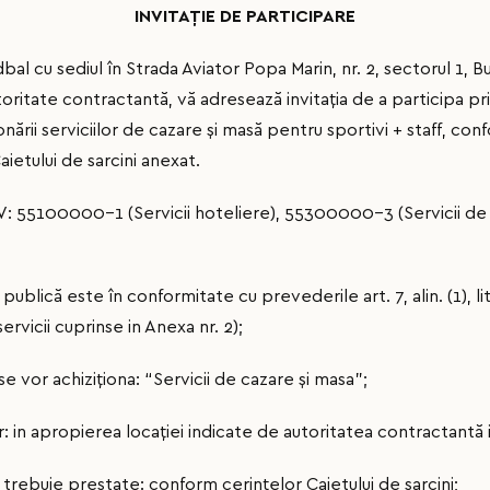
INVITAȚIE DE PARTICIPARE
 cu sediul în Strada Aviator Popa Marin, nr. 2, sectorul 1, Buc
toritate contractantă, vă adresează invitaţia de a participa pr
onării serviciilor de cazare și masă pentru sportivi + staff, con
Caietului de sarcini anexat.
V: 55100000-1 (Servicii hoteliere), 55300000-3 (Servicii de r
publică este în conformitate cu prevederile art. 7, alin. (1), li
servicii cuprinse in Anexa nr. 2);
se vor achiziţiona: “Servicii de cazare și masa”;
or: in apropierea locaţiei indicate de autoritatea contractantă i
 trebuie prestate: conform cerințelor Caietului de sarcini;