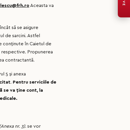
LIVE
lescu@frh.ro
Aceasta va
ncât să se asigure
ul de sarcini. Astfel
e conţinute în Caietul de
le respective. Propunerea
tea contractantă.
ul 5 și anexa
citat
.
Pentru serviciile de
ă se va ţine cont, la
edicale.
Anexa nr. 3).
se vor