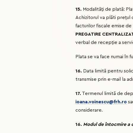
15.
Modalități de plată: Pla
Achizitorul va plăti preţul 
facturilor fiscale emise de
PREGATIRE CENTRALIZAT
verbal de recepţie a servi
Plata se va face numai în f
16.
Data limită pentru solic
transmise prin e-mail la a
17.
Termenul limită de dep
ioana.voinescu@frh.ro
sa
considerare.
16.
Modul de întocmire a o