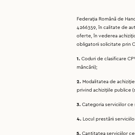
Federaţia Română de Handbal
4266359, în calitate de au
oferte, în vederea achiziţi
obligatorii solicitate prin 
1.
Coduri de clasificare CP
mâncării);
2.
Modalitatea de achiziţie 
privind achizițiile publice (
3.
Categoria serviciilor ce 
4.
Locul prestării serviciil
5.
Cantitatea serviciilor ce