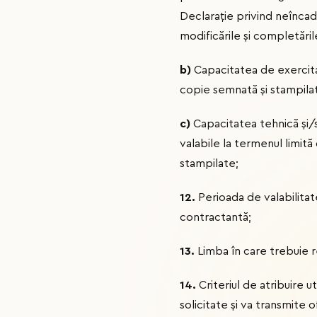
Declaraţie privind neîncadr
modificările şi completăril
b)
Capacitatea de exercitare
copie semnată și stampilată
c)
Capacitatea tehnică și/sa
valabile la termenul limită
stampilate;
12.
Perioada de valabilitat
contractantă;
13.
Limba în care trebuie 
14.
Criteriul de atribuire u
solicitate și va transmite