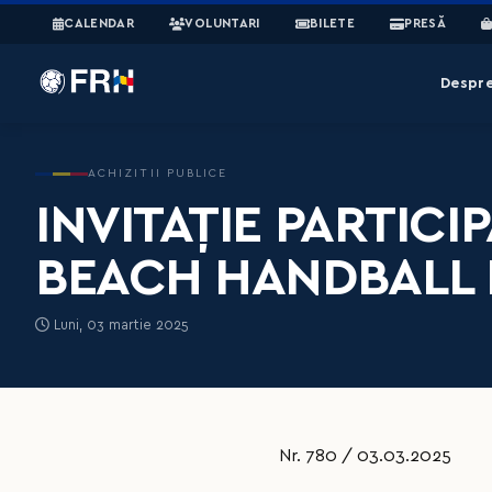
CALENDAR
VOLUNTARI
BILETE
PRESĂ
Despr
ACHIZITII PUBLICE
INVITAȚIE PARTICI
BEACH HANDBALL 
Luni, 03 martie 2025
Nr. 780 / 03.03.2025