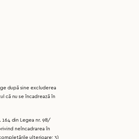
rage după sine excluderea
l că nu se încadrează în
. 164 din Legea nr. 98/
 privind neîncadrarea în
 completările ulterioare; 3)