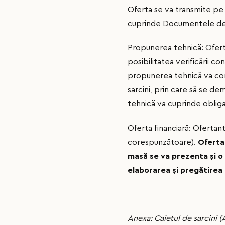
Oferta se va transmite pe
cuprinde Documentele de ca
Propunerea tehnică: Oferta
posibilitatea verificării co
propunerea tehnică va conţi
sarcini, prin care să se 
tehnică va cuprinde
obliga
Oferta financiară: Ofertan
corespunzătoare).
Oferta
masă se va prezenta
ș
i 
elaborarea
ș
i pregătirea
Anexa: Caietul de sarcini (