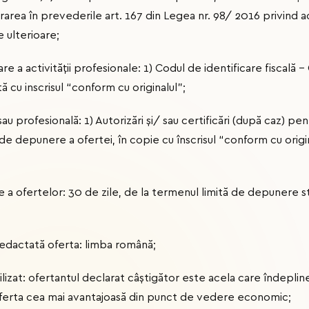
area în prevederile art. 167 din Legea nr. 98/ 2016 privind ach
e ulterioare;
 a activității profesionale: 1) Codul de identificare fiscală –
 cu inscrisul “conform cu originalul”;
u profesională: 1) Autorizări și/ sau certificări (după caz) pen
 de depunere a ofertei, în copie cu înscrisul “conform cu origi
e a ofertelor: 30 de zile, de la termenul limită de depunere st
redactată oferta: limba română;
tilizat: ofertantul declarat câştigător este acela care îndepli
 oferta cea mai avantajoasă din punct de vedere economic;