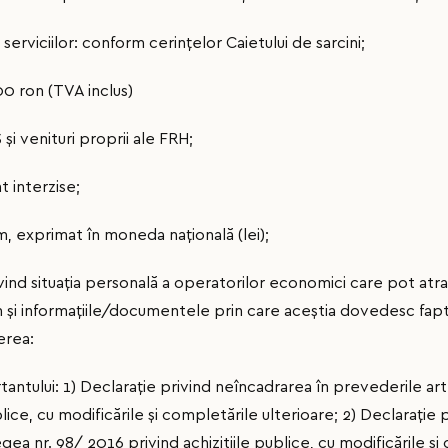
rviciilor: conform cerințelor Caietului de sarcini;
0 ron (TVA inclus)
 și venituri proprii ale FRH;
t interzise;
m, exprimat în moneda naţională (lei);
rivind situaţia personală a operatorilor economici care pot at
şi informaţiile/documentele prin care aceştia dovedesc faptu
erea:
tantului: 1) Declaraţie privind neîncadrarea în prevederile art
blice, cu modificările şi completările ulterioare; 2) Declaraţie
gea nr. 98/ 2016 privind achizitiile publice, cu modificările şi