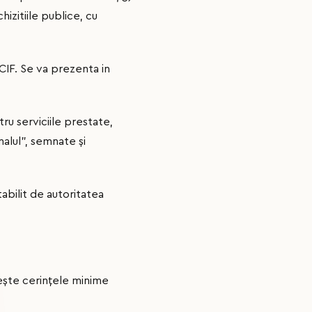
izitiile publice, cu
 CIF. Se va prezenta in
tru serviciile prestate,
nalul”, semnate și
abilit de autoritatea
nește cerinţele minime