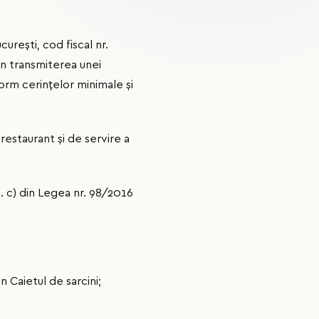
urești, cod fiscal nr.
in transmiterea unei
form cerințelor minimale și
estaurant şi de servire a
t. c) din Legea nr. 98/2016
n Caietul de sarcini;