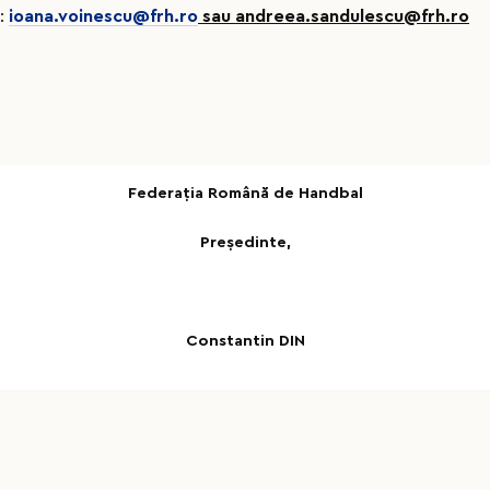
a:
ioana.voinescu@frh.ro
sau andreea.sandulescu@frh.ro
Federaţia Română de Handbal
Pre
ședinte,
Constantin DIN