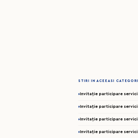
STIRI IN ACEEASI CATEGOR
Invitație participare servi
Invitație participare servic
Invitație participare servic
Invitație participare servic