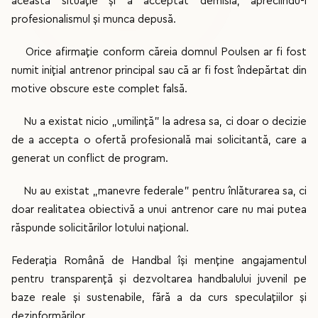
această situație și a acceptat demisia, apreciindu-i
profesionalismul și munca depusă.
Orice afirmație conform căreia domnul Poulsen ar fi fost
numit inițial antrenor principal sau că ar fi fost îndepărtat din
motive obscure este complet falsă.
Nu a existat nicio „umilință” la adresa sa, ci doar o decizie
de a accepta o ofertă profesională mai solicitantă, care a
generat un conflict de program.
Nu au existat „manevre federale” pentru înlăturarea sa, ci
doar realitatea obiectivă a unui antrenor care nu mai putea
răspunde solicitărilor lotului național.
Federația Română de Handbal își menține angajamentul
pentru transparență și dezvoltarea handbalului juvenil pe
baze reale și sustenabile, fără a da curs speculațiilor și
dezinformărilor.