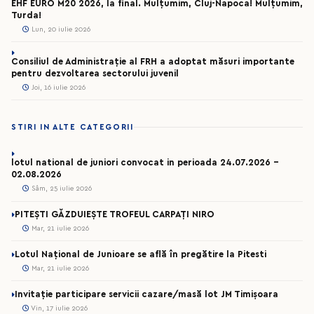
EHF EURO M20 2026, la final. Mulțumim, Cluj-Napoca! Mulțumim,
Turda!
Lun, 20 iulie 2026
Consiliul de Administrație al FRH a adoptat măsuri importante
pentru dezvoltarea sectorului juvenil
Joi, 16 iulie 2026
STIRI IN ALTE CATEGORII
lotul national de juniori convocat in perioada 24.07.2026 –
02.08.2026
Sâm, 25 iulie 2026
PITEȘTI GĂZDUIEȘTE TROFEUL CARPAȚI NIRO
Mar, 21 iulie 2026
Lotul Național de Junioare se află în pregătire la Pitesti
Mar, 21 iulie 2026
Invitație participare servicii cazare/masă lot JM Timișoara
Vin, 17 iulie 2026