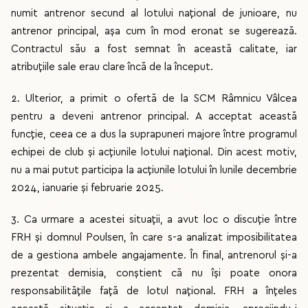
numit antrenor secund al lotului național de junioare, nu
antrenor principal, așa cum în mod eronat se sugerează.
Contractul său a fost semnat în această calitate, iar
atribuțiile sale erau clare încă de la început.
2. Ulterior, a primit o ofertă de la SCM Râmnicu Vâlcea
pentru a deveni antrenor principal. A acceptat această
funcție, ceea ce a dus la suprapuneri majore între programul
echipei de club și acțiunile lotului național. Din acest motiv,
nu a mai putut participa la acțiunile lotului în lunile decembrie
2024, ianuarie și februarie 2025.
3. Ca urmare a acestei situații, a avut loc o discuție între
FRH și domnul Poulsen, în care s-a analizat imposibilitatea
de a gestiona ambele angajamente. În final, antrenorul și-a
prezentat demisia, conștient că nu își poate onora
responsabilitățile față de lotul național. FRH a înțeles