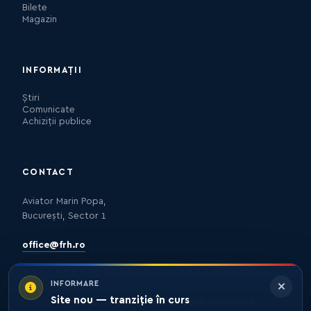
Bilete
Magazin
INFORMAȚII
Știri
Comunicate
Achiziții publice
CONTACT
Aviator Marin Popa,
București, Sector 1
office@frh.ro
INFORMARE
Site nou — tranziție în curs
Protecția datelor
Politica de confidențialitate