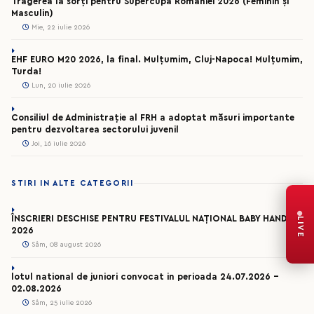
Tragerea la sorți pentru Supercupa României 2026 (Feminin și
Masculin)
Mie, 22 iulie 2026
EHF EURO M20 2026, la final. Mulțumim, Cluj-Napoca! Mulțumim,
Turda!
Lun, 20 iulie 2026
Consiliul de Administrație al FRH a adoptat măsuri importante
pentru dezvoltarea sectorului juvenil
Joi, 16 iulie 2026
STIRI IN ALTE CATEGORII
ÎNSCRIERI DESCHISE PENTRU FESTIVALUL NAȚIONAL BABY HANDBAL
LIVE
2026
Sâm, 08 august 2026
lotul national de juniori convocat in perioada 24.07.2026 –
02.08.2026
Sâm, 25 iulie 2026