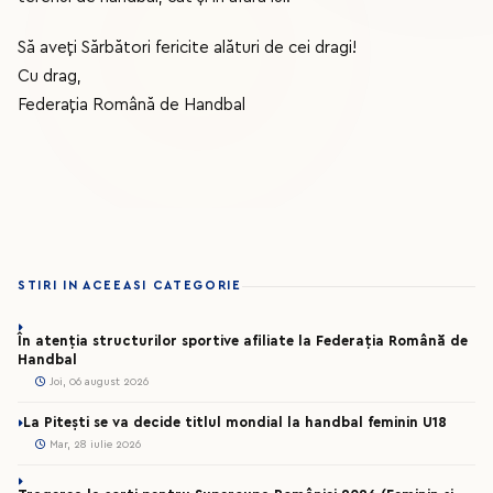
Să aveți Sărbători fericite alături de cei dragi!
Cu drag,
Federația Română de Handbal
STIRI IN ACEEASI CATEGORIE
În atenția structurilor sportive afiliate la Federația Română de
Handbal
Joi, 06 august 2026
La Pitești se va decide titlul mondial la handbal feminin U18
Mar, 28 iulie 2026