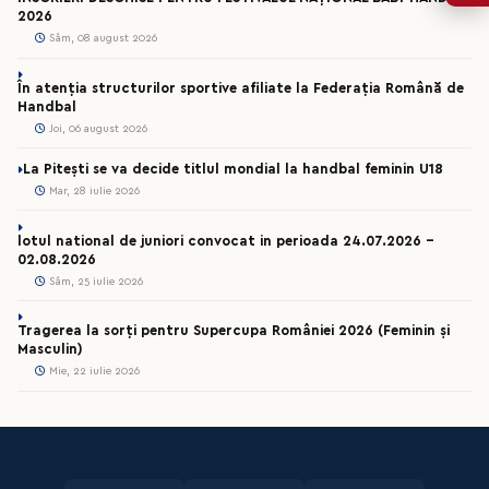
2026
Sâm, 08 august 2026
În atenția structurilor sportive afiliate la Federația Română de
Handbal
Joi, 06 august 2026
La Pitești se va decide titlul mondial la handbal feminin U18
Mar, 28 iulie 2026
lotul national de juniori convocat in perioada 24.07.2026 –
02.08.2026
Sâm, 25 iulie 2026
Tragerea la sorți pentru Supercupa României 2026 (Feminin și
Masculin)
Mie, 22 iulie 2026