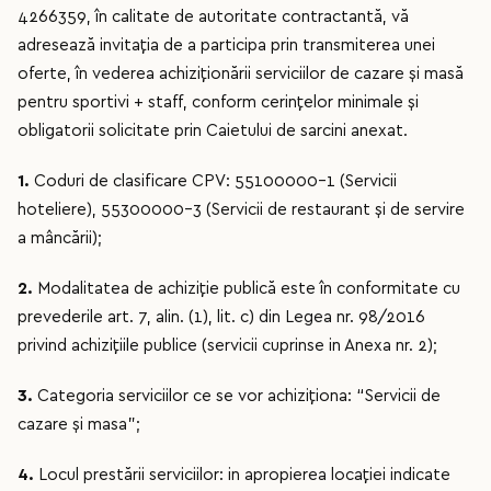
4266359, în calitate de autoritate contractantă, vă
adresează invitaţia de a participa prin transmiterea unei
oferte, în vederea achiziţionării serviciilor de cazare și masă
pentru sportivi + staff, conform cerințelor minimale și
obligatorii solicitate prin Caietului de sarcini anexat.
1.
Coduri de clasificare CPV: 55100000-1 (Servicii
hoteliere), 55300000-3 (Servicii de restaurant şi de servire
a mâncării);
2.
Modalitatea de achiziţie publică este în conformitate cu
prevederile art. 7, alin. (1), lit. c) din Legea nr. 98/2016
privind achizițiile publice (servicii cuprinse in Anexa nr. 2);
3.
Categoria serviciilor ce se vor achiziţiona: “Servicii de
cazare și masa”;
4.
Locul prestării serviciilor: in apropierea locaţiei indicate