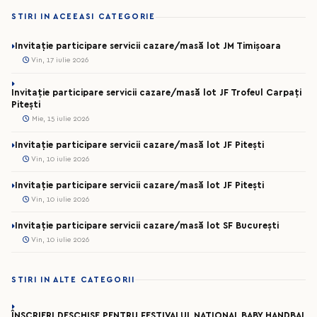
STIRI IN ACEEASI CATEGORIE
Invitație participare servicii cazare/masă lot JM Timișoara
Vin, 17 iulie 2026
Invitație participare servicii cazare/masă lot JF Trofeul Carpați
Pitești
Mie, 15 iulie 2026
Invitație participare servicii cazare/masă lot JF Pitești
Vin, 10 iulie 2026
Invitație participare servicii cazare/masă lot JF Pitești
Vin, 10 iulie 2026
Invitație participare servicii cazare/masă lot SF București
Vin, 10 iulie 2026
STIRI IN ALTE CATEGORII
ÎNSCRIERI DESCHISE PENTRU FESTIVALUL NAȚIONAL BABY HANDBAL