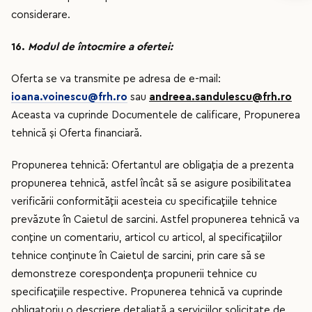
considerare.
16.
Modul de întocmire a ofertei:
Oferta se va transmite pe adresa de e-mail:
ioana.voinescu@frh.ro
sau
andreea.sandulescu@frh.ro
Aceasta va cuprinde Documentele de calificare, Propunerea
tehnică și Oferta financiară.
Propunerea tehnică: Ofertantul are obligaţia de a prezenta
propunerea tehnică, astfel încât să se asigure posibilitatea
verificării conformităţii acesteia cu specificaţiile tehnice
prevăzute în Caietul de sarcini. Astfel propunerea tehnică va
conţine un comentariu, articol cu articol, al specificaţiilor
tehnice conţinute în Caietul de sarcini, prin care să se
demonstreze corespondenţa propunerii tehnice cu
specificaţiile respective. Propunerea tehnică va cuprinde
obligatoriu o descriere detaliată
a serviciilor solicitate de