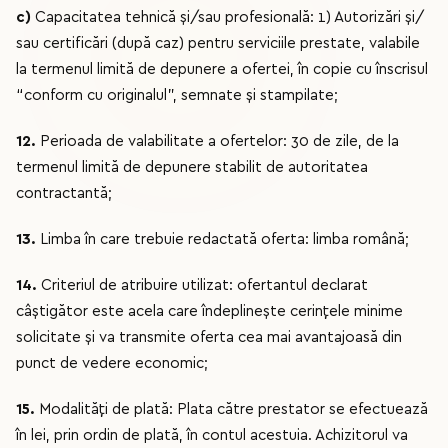
c)
Capacitatea tehnică și/sau profesională: 1) Autorizări și/
sau certificări (după caz) pentru serviciile prestate, valabile
la termenul limită de depunere a ofertei, în copie cu înscrisul
“conform cu originalul”, semnate și stampilate;
12.
Perioada de valabilitate a ofertelor: 30 de zile, de la
termenul limită de depunere stabilit de autoritatea
contractantă;
13.
Limba în care trebuie redactată oferta: limba română;
14.
Criteriul de atribuire utilizat: ofertantul declarat
câştigător este acela care îndeplinește cerinţele minime
solicitate și va transmite oferta cea mai avantajoasă din
punct de vedere economic;
15.
Modalități de plată: Plata către prestator se efectuează
în lei, prin ordin de plată, în contul acestuia. Achizitorul va