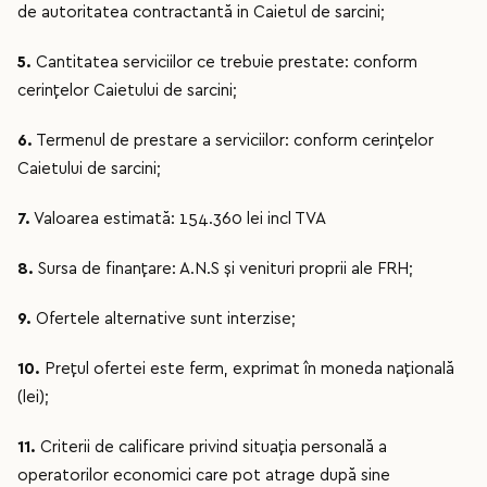
de autoritatea contractantă in Caietul de sarcini;
5.
Cantitatea serviciilor ce trebuie prestate: conform
cerințelor Caietului de sarcini;
6.
Termenul de prestare a serviciilor: conform cerințelor
Caietului de sarcini;
7.
Valoarea estimată: 154.360 lei incl TVA
8.
Sursa de finanţare: A.N.S și venituri proprii ale FRH;
9.
Ofertele alternative sunt interzise;
10.
Preţul ofertei este ferm, exprimat în moneda naţională
(lei);
11.
Criterii de calificare privind situaţia personală a
operatorilor economici care pot atrage după sine