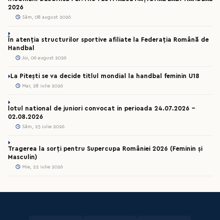
2026
Sâm, 08 august 2026
În atenția structurilor sportive afiliate la Federația Română de
Handbal
Joi, 06 august 2026
La Pitești se va decide titlul mondial la handbal feminin U18
Mar, 28 iulie 2026
lotul national de juniori convocat in perioada 24.07.2026 –
02.08.2026
Sâm, 25 iulie 2026
Tragerea la sorți pentru Supercupa României 2026 (Feminin și
Masculin)
Mie, 22 iulie 2026