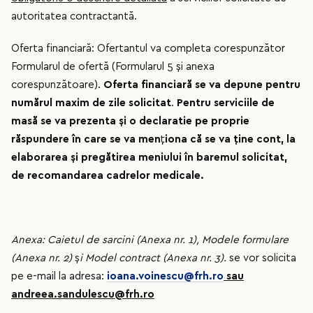
autoritatea contractantă.
Oferta financiară: Ofertantul va completa corespunzător
Formularul de ofertă (Formularul 5 și anexa
corespunzătoare).
Oferta financiară se va depune pentru
numărul maxim de zile solicitat
.
Pentru serviciile de
masă se va prezenta
ș
i o declaratie pe proprie
răspundere în care se va men
ţ
iona că se va ţine cont, la
elaborarea
ș
i pregătirea meniului în baremul solicitat,
de recomandarea cadrelor medicale.
Anexa: Caietul de sarcini (Anexa nr. 1), Modele formulare
(Anexa nr. 2)
ș
i Model contract (Anexa nr. 3).
se vor solicita
pe e-mail la adresa:
ioana.voinescu@frh.ro
sau
andreea.sandulescu@frh.ro