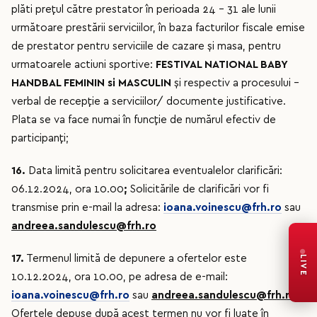
plăti preţul către prestator în perioada 24 – 31 ale lunii
următoare prestării serviciilor, în baza facturilor fiscale emise
de prestator pentru serviciile de cazare și masa, pentru
urmatoarele actiuni sportive:
FESTIVAL NATIONAL BABY
HANDBAL FEMININ si MASCULIN
şi respectiv a procesului –
verbal de recepţie a serviciilor/ documente justificative.
Plata se va face numai în funcţie de numărul efectiv de
participanţi;
16.
Data limită pentru solicitarea eventualelor clarificări:
06.12.2024, ora 10.00
;
Solicitările de clarificări vor fi
transmise prin e-mail la adresa:
ioana.voinescu@frh.ro
sau
andreea.sandulescu@frh.ro
17.
Termenul limită de depunere a ofertelor este
LIVE
10.12.2024, ora 10.00, pe adresa de e-mail:
ioana.voinescu@frh.ro
sau
andreea.sandulescu@frh.ro
.
Ofertele depuse după acest termen nu vor fi luate în