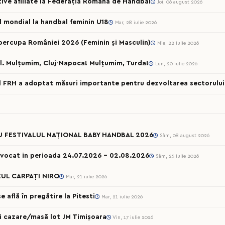
rtive afiliate la Federația Română de Handbal
Joi, 06 august 2026
ul mondial la handbal feminin U18
Mar, 28 iulie 2026
percupa României 2026 (Feminin și Masculin)
Mie, 22 iulie 2026
l. Mulțumim, Cluj-Napoca! Mulțumim, Turda!
Lun, 20 iulie 2026
al FRH a adoptat măsuri importante pentru dezvoltarea sectorului 
U FESTIVALUL NAȚIONAL BABY HANDBAL 2026
Sâm, 08 august 2026
onvocat in perioada 24.07.2026 – 02.08.2026
Sâm, 25 iulie 2026
UL CARPAȚI NIRO
Mar, 21 iulie 2026
 află în pregătire la Pitesti
Mar, 21 iulie 2026
cii cazare/masă lot JM Timișoara
Vin, 17 iulie 2026