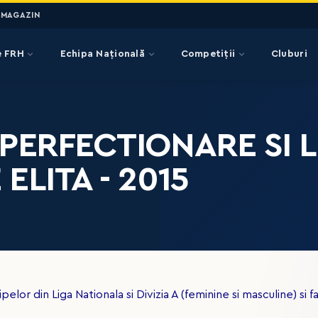
MAGAZIN
e FRH
Echipa Națională
Competiții
Cluburi
PERFECTIONARE SI L
LITA - 2015
pelor din Liga Nationala si Divizia A (feminine si masculine) si f