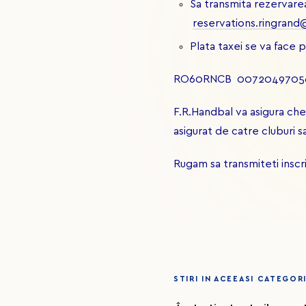
Sa transmita rezervarea
reservations.ringrand
Plata taxei se va face p
RO60RNCB 007204970562
F.R.Handbal va asigura chel
asigurat de catre cluburi s
Rugam sa transmiteti inscr
STIRI IN ACEEASI CATEGOR