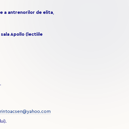
e a antrenorilor de elita
,
sala Apollo (lectiile
.
orintoacsen@yahoo.com
i).