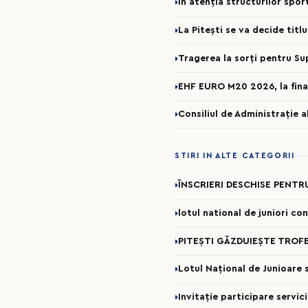
În atenția structurilor spo
La Pitești se va decide titl
Tragerea la sorți pentru Su
EHF EURO M20 2026, la fina
Consiliul de Administrație 
STIRI IN ALTE CATEGORII
ÎNSCRIERI DESCHISE PENTR
lotul national de juniori c
PITEȘTI GĂZDUIEȘTE TROFE
Lotul Național de Junioare se
Invitație participare servi