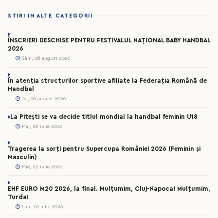
STIRI IN ALTE CATEGORII
ÎNSCRIERI DESCHISE PENTRU FESTIVALUL NAȚIONAL BABY HANDBAL
2026
Sâm, 08 august 2026
În atenția structurilor sportive afiliate la Federația Română de
Handbal
Joi, 06 august 2026
La Pitești se va decide titlul mondial la handbal feminin U18
Mar, 28 iulie 2026
Tragerea la sorți pentru Supercupa României 2026 (Feminin și
Masculin)
Mie, 22 iulie 2026
EHF EURO M20 2026, la final. Mulțumim, Cluj-Napoca! Mulțumim,
Turda!
Lun, 20 iulie 2026