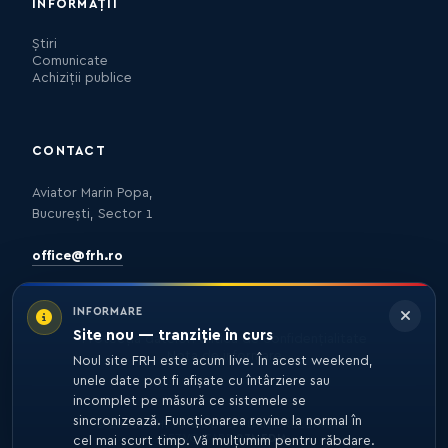
INFORMAȚII
Știri
Comunicate
Achiziții publice
CONTACT
Aviator Marin Popa,
București, Sector 1
office@frh.ro
INFORMARE
Site nou — tranziție în curs
Protecția datelor
Politica de confidențialitate
Nota de informare
Noul site FRH este acum live. În acest weekend,
unele date pot fi afișate cu întârziere sau
incomplet pe măsură ce sistemele se
sincronizează. Funcționarea revine la normal în
© 2026 FRH. TOATE DREPTURILE REZERVATE.
DEZVOLTARE
27MEDIA
cel mai scurt timp. Vă mulțumim pentru răbdare.