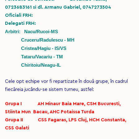
0723683161 si dl. Armanu Gabriel, 0747273504
Oficiali FRH:
Delegati FRH:
Arbitri
: Nacu/Rucoi-MS
Cruceru/Radulescu - MH
Cristea/Hagiu - IS/VS
Tataru/Vacariu - TM
Chiritoiu/Neagu-IL
Cele opt echipe vor fi repartizate în două grupe, în cadrul
fiecăreia jucându-se sistem turneu, astfel:
Grupa I AH Minaur Baia Mare, CSM Bucuresti,
Stiinta Mun Bacau, AHC Potaissa Turda
Grupa II CSS Fagaras, LPS Cluj, HCM Constanta,
CSS Galati