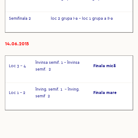
Semifinala 2
loc 2 grupa I-a – loc 1 grupa a II-a
14.06.2015
învinsa semif. 1 – învinsa
Loc 3 – 4
Finala mică
semif. 2
înving. semif. 1 – înving.
Loc 1 – 2
Finala mare
semif 2