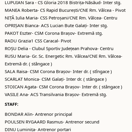
LUPUIAN Sara - CS Gloria 2018 Bistrița-Năsăud- Inter stg.
MANEA Roberta- CS Rapid București/CNE Rm. Vâlcea - Pivot
NIȚĂ Iulia Maria- CSS Petroșani/CNE Rm. Vâlcea- Centru
OPRIȘAN Bianca- ACS Lucian Bute Galați- Inter stg.
PAKOT Eszter- CSM Corona Brașov- Extremă stg.
RADU Grazia1 CSS Caracal- Pivot
ROȘU Delia - Clubul Sportiv Județean Prahova- Centru
RUSU Maria- Gr. Sc. Energetic Rm. Vâlcea/CNE Rm. Vâlcea-
Extremă dr. ( stângace )
SALA Raisa- CSM Corona Brașov- Inter dr. ( stîngace )
SCARLAT Monica- CSM Galați- Inter dr. ( stângace )
STOICAN Agata- CSM Corona Brașov- Inter dr. ( stângace )
VASILE Ana- ACS Transilvania Brașov- Extremă stg.
STAFF:
BONDAR Alin- Antrenor principal
POULSEN RYGAARD Rasmus- Antrenor secund
DINU Luminița- Antrenor portari