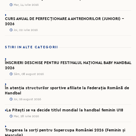
Mar, 14 iulie 2026
CURS ANUAL DE PERFECȚIONARE A ANTRENORILOR (JUNIORI) -
2026
Joi, 02 iulie 2026
STIRI IN ALTE CATEGORII
ÎNSCRIERI DESCHISE PENTRU FESTIVALUL NAȚIONAL BABY HANDBAL
2026
Sâm, 08 august 2026
În atenția structurilor sportive afiliate la Federația Română de
Handbal
Joi, 06 august 2026
La Pitești se va decide titlul mondial la handbal feminin U18
Mar, 28 iulie 2026
Tragerea la sorți pentru Supercupa României 2026 (Feminin și
Masculin)