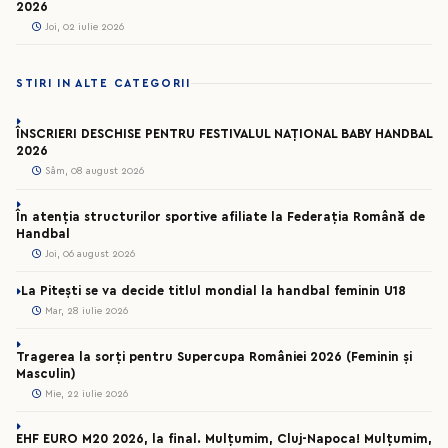
2026
Joi, 02 iulie 2026
STIRI IN ALTE CATEGORII
ÎNSCRIERI DESCHISE PENTRU FESTIVALUL NAȚIONAL BABY HANDBAL
2026
Sâm, 08 august 2026
În atenția structurilor sportive afiliate la Federația Română de
Handbal
Joi, 06 august 2026
La Pitești se va decide titlul mondial la handbal feminin U18
Mar, 28 iulie 2026
Tragerea la sorți pentru Supercupa României 2026 (Feminin și
Masculin)
Mie, 22 iulie 2026
EHF EURO M20 2026, la final. Mulțumim, Cluj-Napoca! Mulțumim,