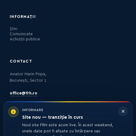
INFORMAȚII
Știri
Comunicate
Achiziții publice
CONTACT
Aviator Marin Popa,
București, Sector 1
office@frh.ro
INFORMARE
Site nou — tranziție în curs
Protecția datelor
Politica de confidențialitate
Nota de informare
Noul site FRH este acum live. În acest weekend,
unele date pot fi afișate cu întârziere sau