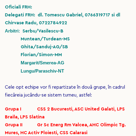
Oficiali FRH:
Delegati FRH: dl. Tomescu Gabriel, 0766319717 si dl
Chirvase Radu, 0722784922
Arbitri:
Serbu/Vasilescu-B
Muntean/Turdean-MS
Ghita/Sanduj-AG/SB
Florian/Simon-MM
Margarit/Smerea-AG
Lungu/Paraschiv-NT
Cele opt echipe vor fi repartizate în două grupe, în cadrul
fiecăreia jucându-se sistem turneu, astfel:
Grupa I CSS 2 Bucuresti, ASC United Galati, LPS
Braila, LPS Slatina
Grupa II Gr Sc Energ Rm Valcea, AHC Olimpic Tg.
Mures, HC Activ Ploiesti, CSS Calarasi