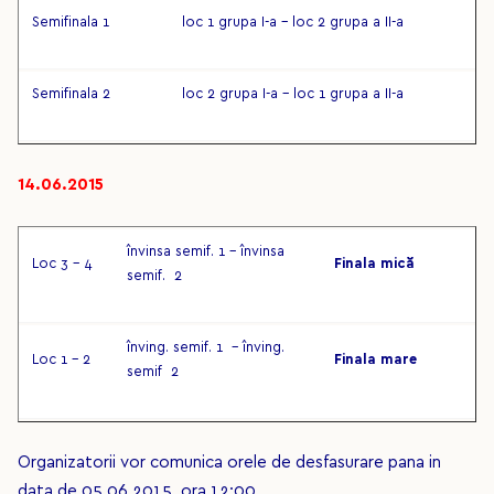
Semifinala 1
loc 1 grupa I-a – loc 2 grupa a II-a
Semifinala 2
loc 2 grupa I-a – loc 1 grupa a II-a
14.06.2015
învinsa semif. 1 – învinsa
Loc 3 – 4
Finala mică
semif. 2
înving. semif. 1 – înving.
Loc 1 – 2
Finala mare
semif 2
Organizatorii vor comunica orele de desfasurare pana in
data de 05.06.2015, ora 12:00