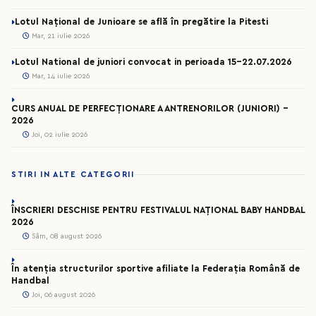
Lotul Național de Junioare se află în pregătire la Pitesti
Mar, 21 iulie 2026
Lotul National de juniori convocat in perioada 15-22.07.2026
Mar, 14 iulie 2026
CURS ANUAL DE PERFECȚIONARE A ANTRENORILOR (JUNIORI) -
2026
Joi, 02 iulie 2026
STIRI IN ALTE CATEGORII
ÎNSCRIERI DESCHISE PENTRU FESTIVALUL NAȚIONAL BABY HANDBAL
2026
Sâm, 08 august 2026
În atenția structurilor sportive afiliate la Federația Română de
Handbal
Joi, 06 august 2026