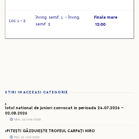
înving. semif. 1 – înving.
Finala mare
Loc 1 – 2
semif 2
12:00
STIRI IN ACEEASI CATEGORIE
lotul national de juniori convocat in perioada 24.07.2026 –
02.08.2026
Sâm, 25 iulie 2026
PITEȘTI GĂZDUIEȘTE TROFEUL CARPAȚI NIRO
Mar, 21 iulie 2026