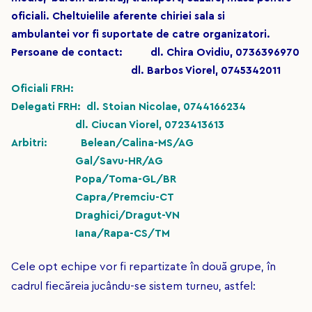
oficiali. Cheltuielile aferente chiriei sala si
ambulantei vor fi suportate de catre organizatori.
Persoane de contact: dl. Chira Ovidiu, 0736396970
dl. Barbos Viorel, 0745342011
Oficiali FRH:
Delegati FRH: dl. Stoian Nicolae, 0744166234
dl. Ciucan Viorel, 0723413613
Arbitri: Belean/Calina-MS/AG
Gal/Savu-HR/AG
Popa/Toma-GL/BR
Capra/Premciu-CT
Draghici/Dragut-VN
Iana/Rapa-CS/TM
Cele opt echipe vor fi repartizate în două grupe, în
cadrul fiecăreia jucându-se sistem turneu, astfel: