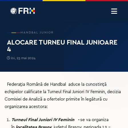
HANDBAL JUNIOR
ALOCARE TURNEU FINAL JUNIOARE
4
Joi, 23 mai 2024
Federația Română de Handbal aduce la cunostință
echipelor calificate la Turneul Final Juniori IV Feminin, decizia
Comisiei de Analiză a ofertelor primite în legătură cu
organizarea acestora:
Turneul Final Juniori IV Feminin -
se va organiza
în
localitatea Brașov
, județul Brașov, perioada 12 –