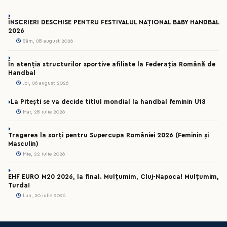
ÎNSCRIERI DESCHISE PENTRU FESTIVALUL NAȚIONAL BABY HANDBAL
2026
Sâm, 08 august 2026
În atenția structurilor sportive afiliate la Federația Română de
Handbal
Joi, 06 august 2026
La Pitești se va decide titlul mondial la handbal feminin U18
Mar, 28 iulie 2026
Tragerea la sorți pentru Supercupa României 2026 (Feminin și
Masculin)
Mie, 22 iulie 2026
EHF EURO M20 2026, la final. Mulțumim, Cluj-Napoca! Mulțumim,
Turda!
Lun, 20 iulie 2026