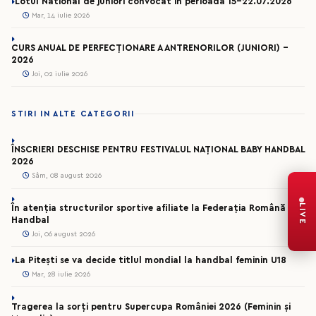
Lotul National de juniori convocat in perioada 15-22.07.2026
Mar, 14 iulie 2026
CURS ANUAL DE PERFECȚIONARE A ANTRENORILOR (JUNIORI) -
2026
Joi, 02 iulie 2026
STIRI IN ALTE CATEGORII
ÎNSCRIERI DESCHISE PENTRU FESTIVALUL NAȚIONAL BABY HANDBAL
2026
Sâm, 08 august 2026
LIVE
În atenția structurilor sportive afiliate la Federația Română de
Handbal
Joi, 06 august 2026
La Pitești se va decide titlul mondial la handbal feminin U18
Mar, 28 iulie 2026
Tragerea la sorți pentru Supercupa României 2026 (Feminin și