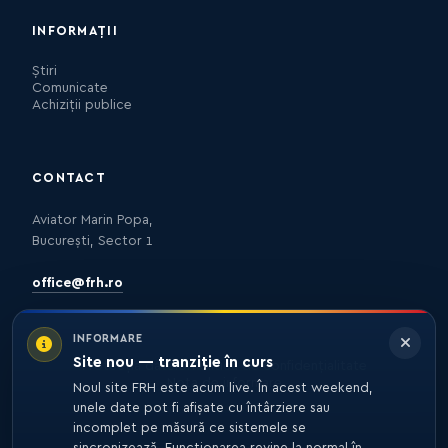
INFORMAȚII
Știri
Comunicate
Achiziții publice
CONTACT
Aviator Marin Popa,
București, Sector 1
office@frh.ro
INFORMARE
Site nou — tranziție în curs
Protecția datelor
Politica de confidențialitate
Nota de informare
Noul site FRH este acum live. În acest weekend,
unele date pot fi afișate cu întârziere sau
incomplet pe măsură ce sistemele se