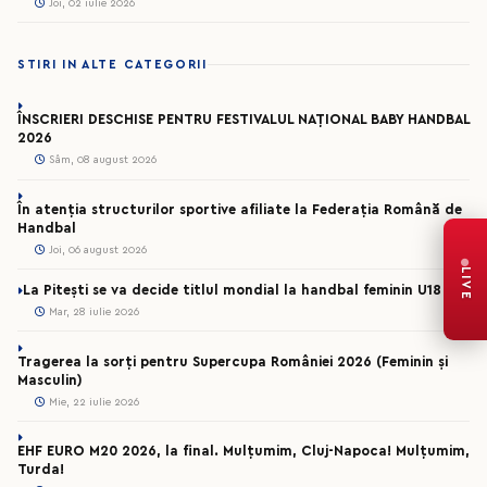
Joi, 02 iulie 2026
STIRI IN ALTE CATEGORII
ÎNSCRIERI DESCHISE PENTRU FESTIVALUL NAȚIONAL BABY HANDBAL
2026
Sâm, 08 august 2026
În atenția structurilor sportive afiliate la Federația Română de
Handbal
Joi, 06 august 2026
LIVE
La Pitești se va decide titlul mondial la handbal feminin U18
Mar, 28 iulie 2026
Tragerea la sorți pentru Supercupa României 2026 (Feminin și
Masculin)
Mie, 22 iulie 2026
EHF EURO M20 2026, la final. Mulțumim, Cluj-Napoca! Mulțumim,
Turda!