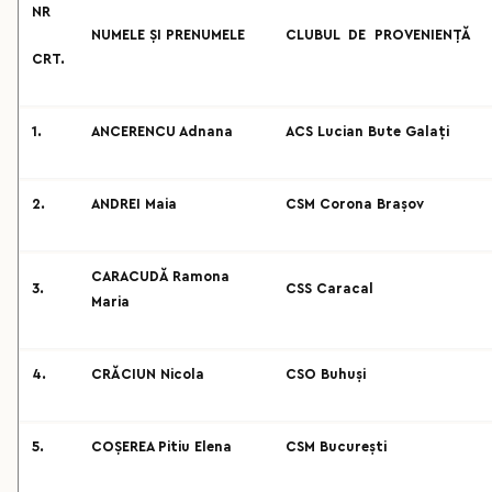
NR
NUMELE ȘI PRENUMELE
CLUBUL DE PROVENIENȚĂ
CRT.
1.
ANCERENCU Adnana
ACS Lucian Bute Galați
2.
ANDREI Maia
CSM Corona Brașov
CARACUDĂ Ramona
3.
CSS Caracal
Maria
4.
CRĂCIUN Nicola
CSO Buhuși
5.
COȘEREA Pitiu Elena
CSM București