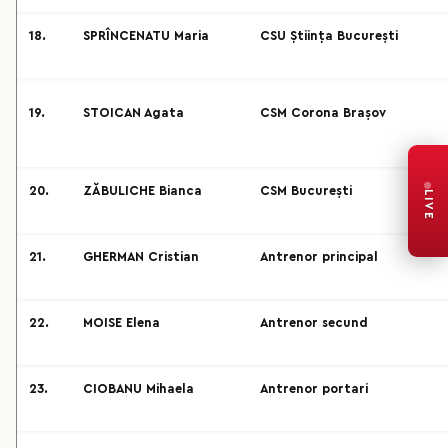
18.
SPRÎNCENATU Maria
CSU Știința București
19.
STOICAN Agata
CSM Corona Brașov
20.
ZĂBULICHE Bianca
CSM București
LIVE
21.
GHERMAN Cristian
Antrenor principal
22.
MOISE Elena
Antrenor secund
23.
CIOBANU Mihaela
Antrenor portari