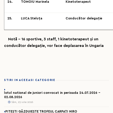
24.
TOMOIU Marinela
Kinetoterapeut
25.
LUCA Steluța
Conducător delegație
Notă – 16 sportive, 3 staff, 1 kinetoterapeut și un
conducător delegație, vor face deplasarea în Ungaria
STIRI IN ACEEASI CATEGORIE
lotul national de juniori convocat in perioada 24.07.2026 –
02.08.2026
Sâm, 25 iulie 2026
PITEȘTI GĂZDUIEȘTE TROFEUL CARPAȚI NIRO