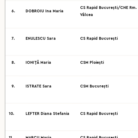
CS Rapid București/CNE Rm.
6.
DOBROIU Ina Maria
Vâlcea
7.
ENULESCU Sara
CS Rapid București
8.
IONIȚĂ Maria
CSM Ploiești
9.
ISTRATE Sara
CSM București
10.
LEFTER Diana Stefania
CS Rapid București
11.
MARCU Maria
CS Rapid București