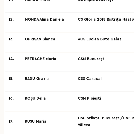
12.
MONDA Alina Daniela
CS Gloria 2018 Bistrița Năsă
13.
OPRIȘAN Bianca
ACS Lucian Bute Galați
14.
PETRACHE Maria
CSM București
15.
RADU Grazia
CSS Caracal
16.
ROȘU Delia
CSM Ploiești
CSU Știința București/CNE 
17.
RUSU Maria
Vâlcea