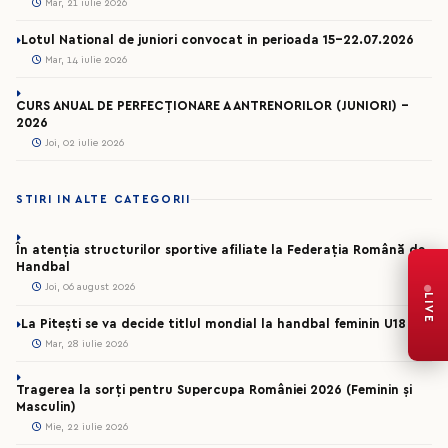
Mar, 21 iulie 2026
Lotul National de juniori convocat in perioada 15-22.07.2026
Mar, 14 iulie 2026
CURS ANUAL DE PERFECȚIONARE A ANTRENORILOR (JUNIORI) -
2026
Joi, 02 iulie 2026
STIRI IN ALTE CATEGORII
În atenția structurilor sportive afiliate la Federația Română de
Handbal
Joi, 06 august 2026
LIVE
La Pitești se va decide titlul mondial la handbal feminin U18
Mar, 28 iulie 2026
Tragerea la sorți pentru Supercupa României 2026 (Feminin și
Masculin)
Mie, 22 iulie 2026