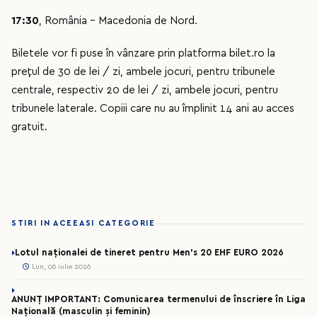
17:30
, România - Macedonia de Nord.
Biletele vor fi puse în vânzare prin platforma bilet.ro la
prețul de 30 de lei / zi, ambele jocuri, pentru tribunele
centrale, respectiv 20 de lei / zi, ambele jocuri, pentru
tribunele laterale. Copiii care nu au împlinit 14 ani au acces
gratuit.
STIRI IN ACEEASI CATEGORIE
Lotul naționalei de tineret pentru Men’s 20 EHF EURO 2026
Lun, 06 iulie 2026
ANUNȚ IMPORTANT: Comunicarea termenului de înscriere în Liga
Națională (masculin și feminin)