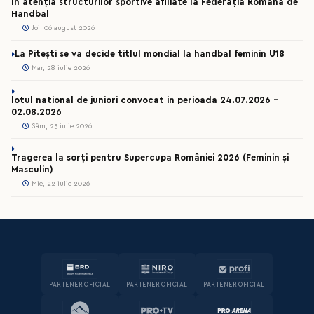
În atenția structurilor sportive afiliate la Federația Română de
Handbal
Joi, 06 august 2026
La Pitești se va decide titlul mondial la handbal feminin U18
Mar, 28 iulie 2026
lotul national de juniori convocat in perioada 24.07.2026 –
02.08.2026
Sâm, 25 iulie 2026
Tragerea la sorți pentru Supercupa României 2026 (Feminin și
Masculin)
Mie, 22 iulie 2026
PARTENER OFICIAL
PARTENER OFICIAL
PARTENER OFICIAL