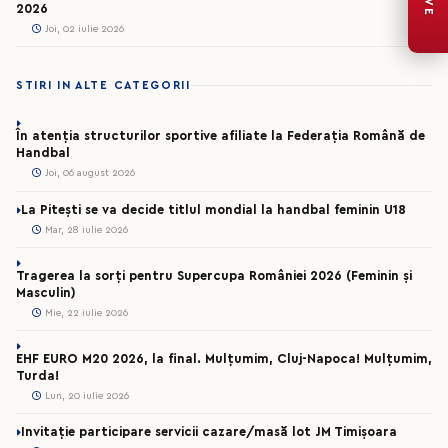
LIVE
2026
Joi, 02 iulie 2026
STIRI IN ALTE CATEGORII
În atenția structurilor sportive afiliate la Federația Română de
Handbal
Joi, 06 august 2026
La Pitești se va decide titlul mondial la handbal feminin U18
Mar, 28 iulie 2026
Tragerea la sorți pentru Supercupa României 2026 (Feminin și
Masculin)
Mie, 22 iulie 2026
EHF EURO M20 2026, la final. Mulțumim, Cluj-Napoca! Mulțumim,
Turda!
Lun, 20 iulie 2026
Invitație participare servicii cazare/masă lot JM Timișoara