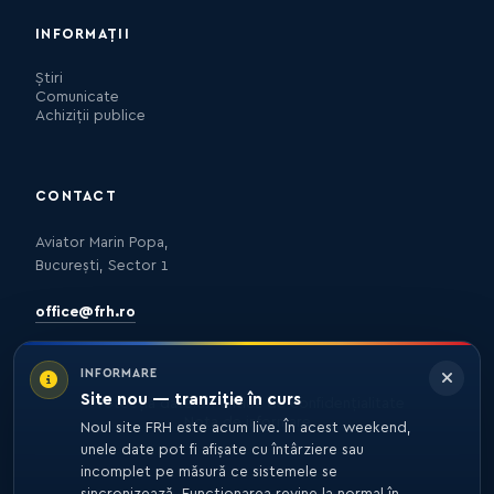
INFORMAȚII
Știri
Comunicate
Achiziții publice
CONTACT
Aviator Marin Popa,
București, Sector 1
office@frh.ro
INFORMARE
Site nou — tranziție în curs
Protecția datelor
Politica de confidențialitate
Nota de informare
Noul site FRH este acum live. În acest weekend,
unele date pot fi afișate cu întârziere sau
incomplet pe măsură ce sistemele se