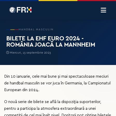
HANDBAL MASCULIN
BILETE LA EHF EURO 2024 -
ROMÂNIA JOACĂ LA MANNHEIM
Miercuri, 13 septembrie 2023
Din 10 ianuarie, cele mai bune și mai spectaculoase meciuri
de handbal masculin se vor juca în Germania, la Campionatul
European din 2024.
O nouă serie de bilete se află la dispoziția suporterilor,
pentru a participa la atmosfera extraordinară a unei
competiții de cel mai înalt nivel. Doritorii pot obține biletele