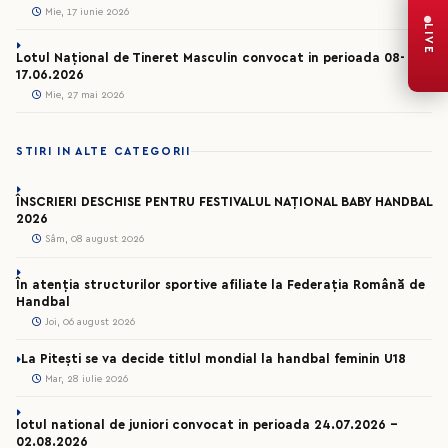
Mie, 17 iunie 2026
LIVE
Lotul Național de Tineret Masculin convocat in perioada 08-
17.06.2026
Mie, 27 mai 2026
STIRI IN ALTE CATEGORII
ÎNSCRIERI DESCHISE PENTRU FESTIVALUL NAȚIONAL BABY HANDBAL
2026
Sâm, 08 august 2026
În atenția structurilor sportive afiliate la Federația Română de
Handbal
Joi, 06 august 2026
La Pitești se va decide titlul mondial la handbal feminin U18
Mar, 28 iulie 2026
lotul national de juniori convocat in perioada 24.07.2026 –
02.08.2026