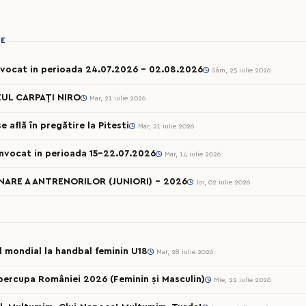
IE
onvocat in perioada 24.07.2026 – 02.08.2026
Sâm, 25 iulie 2026
UL CARPAȚI NIRO
Mar, 21 iulie 2026
 află în pregătire la Pitesti
Mar, 21 iulie 2026
onvocat in perioada 15-22.07.2026
Mar, 14 iulie 2026
ARE A ANTRENORILOR (JUNIORI) - 2026
Joi, 02 iulie 2026
ul mondial la handbal feminin U18
Mar, 28 iulie 2026
percupa României 2026 (Feminin și Masculin)
Mie, 22 iulie 2026