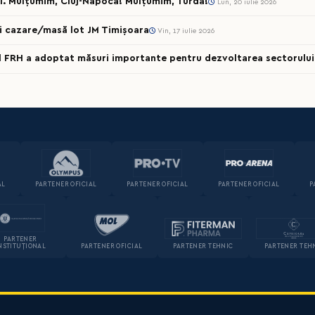
l. Mulțumim, Cluj-Napoca! Mulțumim, Turda!
Lun, 20 iulie 2026
cii cazare/masă lot JM Timișoara
Vin, 17 iulie 2026
al FRH a adoptat măsuri importante pentru dezvoltarea sectorului 
AL
PARTENER OFICIAL
PARTENER OFICIAL
PARTENER OFICIAL
P
PARTENER
NSTITUȚIONAL
PARTENER OFICIAL
PARTENER TEHNIC
PARTENER TEH