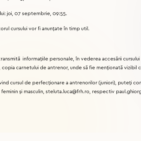
ui: joi, 07 septembrie, 09:55.
orul cursului vor fi anunțate în timp util.
ă transmită informațiile personale, în vederea accesării cursul
 copia carnetului de antrenor, unde să fie menționată vizibil c
vind cursul de perfecționare a antrenorilor (juniori), puteți co
, feminin și masculin, steluta.luca@frh.ro, respectiv paul.ghio