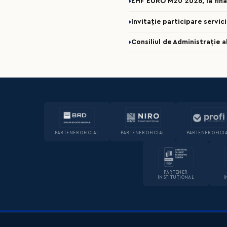
EHF EURO M20 2026, la fina
Invitație participare servi
Consiliul de Administrație 
PARTENER OFICIAL
PARTENER OFICIAL
PARTENER OFICI
PARTENER
INSTITUȚIONAL
I