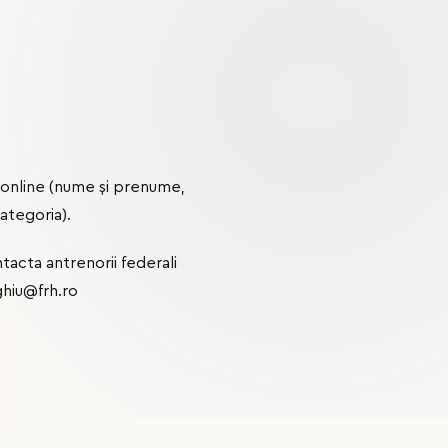
ui online (nume și prenume,
ategoria).
ntacta antrenorii federali
rghiu@frh.ro