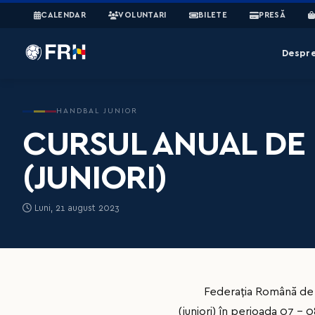
CALENDAR
VOLUNTARI
BILETE
PRESĂ
Despr
HANDBAL JUNIOR
CURSUL ANUAL DE
(JUNIORI)
Luni, 21 august 2023
Federația Română de Han
(juniori) în perioada 07 - 