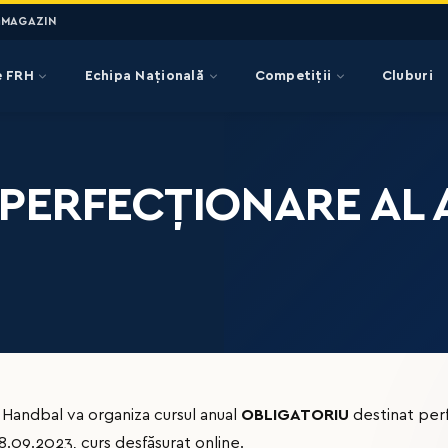
MAGAZIN
e FRH
Echipa Națională
Competiții
Cluburi
 PERFECȚIONARE AL
dbal va organiza cursul anual
OBLIGATORIU
destinat perf
08.09.2023, curs desfășurat online.