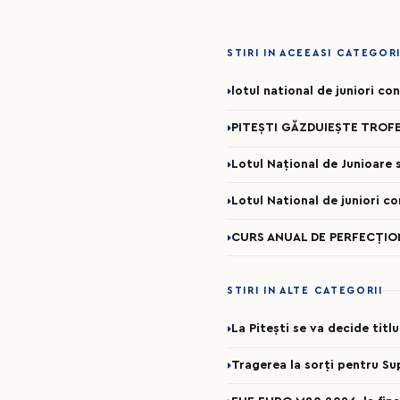
STIRI IN ACEEASI CATEGOR
lotul national de juniori c
PITEȘTI GĂZDUIEȘTE TROFE
Lotul Național de Junioare se
Lotul National de juniori c
CURS ANUAL DE PERFECȚION
STIRI IN ALTE CATEGORII
La Pitești se va decide titl
Tragerea la sorți pentru Su