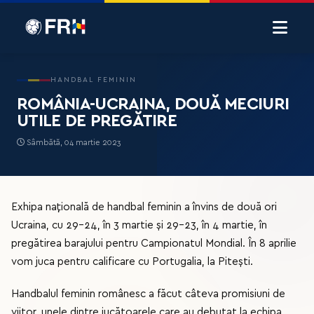
HANDBAL FEMININ
ROMÂNIA-UCRAINA, DOUĂ MECIURI
UTILE DE PREGĂTIRE
Sâmbătă, 04 martie 2023
Exhipa națională de handbal feminin a învins de două ori
Ucraina, cu 29-24, în 3 martie și 29-23, în 4 martie, în
pregătirea barajului pentru Campionatul Mondial. În 8 aprilie
vom juca pentru calificare cu Portugalia, la Pitești.
Handbalul feminin românesc a făcut câteva promisiuni de
viitor, unele dintre jucătoarele care au debutat la echipa