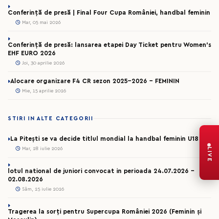
Conferință de presă | Final Four Cupa României, handbal feminin
Mar, 05 mai 2026
Conferință de presă: lansarea etapei Day Ticket pentru Women’s
EHF EURO 2026
Joi, 30 aprilie 2026
Alocare organizare F4 CR sezon 2025-2026 - FEMININ
Mie, 15 aprilie 2026
STIRI IN ALTE CATEGORII
La Pitești se va decide titlul mondial la handbal feminin U18
Mar, 28 iulie 2026
LIVE
lotul national de juniori convocat in perioada 24.07.2026 –
02.08.2026
Sâm, 25 iulie 2026
Tragerea la sorți pentru Supercupa României 2026 (Feminin și