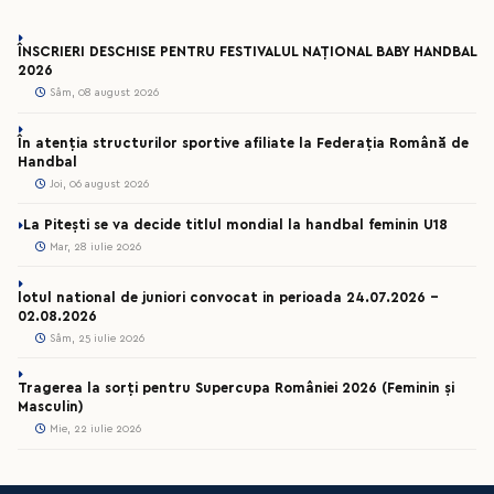
ÎNSCRIERI DESCHISE PENTRU FESTIVALUL NAȚIONAL BABY HANDBAL
2026
Sâm, 08 august 2026
În atenția structurilor sportive afiliate la Federația Română de
Handbal
Joi, 06 august 2026
La Pitești se va decide titlul mondial la handbal feminin U18
Mar, 28 iulie 2026
lotul national de juniori convocat in perioada 24.07.2026 –
02.08.2026
Sâm, 25 iulie 2026
Tragerea la sorți pentru Supercupa României 2026 (Feminin și
Masculin)
Mie, 22 iulie 2026