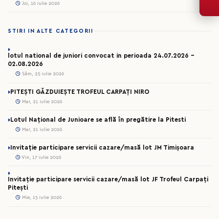
Joi, 16 iulie 2026
STIRI IN ALTE CATEGORII
lotul national de juniori convocat in perioada 24.07.2026 –
02.08.2026
Sâm, 25 iulie 2026
PITEȘTI GĂZDUIEȘTE TROFEUL CARPAȚI NIRO
Mar, 21 iulie 2026
Lotul Național de Junioare se află în pregătire la Pitesti
Mar, 21 iulie 2026
Invitație participare servicii cazare/masă lot JM Timișoara
Vin, 17 iulie 2026
Invitație participare servicii cazare/masă lot JF Trofeul Carpați
Pitești
Mie, 15 iulie 2026