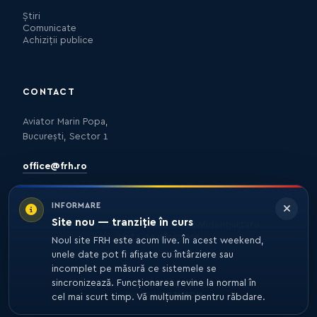
Știri
Comunicate
Achiziții publice
CONTACT
Aviator Marin Popa,
București, Sector 1
office@frh.ro
INFORMARE
Site nou — tranziție în curs
Protecția datelor
Politica de confidențialitate
Nota de informare
Noul site FRH este acum live. În acest weekend,
unele date pot fi afișate cu întârziere sau
incomplet pe măsură ce sistemele se
sincronizează. Funcționarea revine la normal în
© 2026 FRH. TOATE DREPTURILE REZERVATE.
DEZVOLTARE
27MEDIA
cel mai scurt timp. Vă mulțumim pentru răbdare.