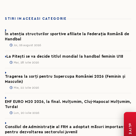
STIRI IN ACEEASI CATEGORIE
În atenția structurilor sportive afiliate la Federația Română de
Handbal
Joi, 06 august 2026
La Pitești se va decide titlul mondial la handbal feminin U18
Mar, 28 iulie 2026
Tragerea la sorți pentru Supercupa României 2026 (Feminin și
Masculin)
Mie, 22 iulie 2026
EHF EURO M20 2026, la final. Mulțumim, Cluj-Napoca! Mulțumim,
Turda!
Lun, 20 iulie 2026
Consiliul de Administrație al FRH a adoptat măsuri importante
LIVE
pentru dezvoltarea sectorului juvenil